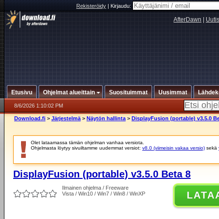
Rekisteröidy
|
Kirjaudu:
AfterDawn
|
Uuti
Etusivu
Ohjelmat alueittain
Suosituimmat
Uusimmat
Lähdek
8/6/2026 1:10:02 PM
Download.fi
>
Järjestelmä
>
Näytön hallinta
>
DisplayFusion (portable) v3.5.0 Be
Olet lataamassa tämän ohjelman vanhaa versiota.
Ohjelmasta löytyy sivuiltamme uudemmat versiot:
v8.0 (viimeisin vakaa versio)
sekä
DisplayFusion (portable) v3.5.0 Beta 8
Ilmainen ohjelma / Freeware
LATA
Vista / Win10 / Win7 / Win8 / WinXP