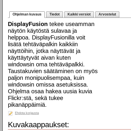
Ohjelman kuvaus
Tiedot
Kaikki versiot
Arvostelut
DisplayFusion
tekee useamman
näytön käytöstä sulavaa ja
helppoa. DisplayFusionilla voit
lisätä tehtäväpalkin kaikkiin
näyttöihin, jotka näyttävät ja
käyttäytyvät aivan kuten
windowsin oma tehtäväpalkki.
Taustakuvien säätäminen on myös
paljon monipuolisempaa, kuin
windowsin omissa asetuksissa.
Ohjelma osaa hakea uusia kuvia
Flickr:stä, sekä tukee
pikanäppäimiä.
Ehdota korjausta
Kuvakaappaukset: