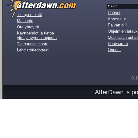
Osiot:
Uutiset
Tietoja meistä
Arvostelut
Mainonta
Päivän diili
Ota yhteyttä
Ohjelmien latauk
Käyttöehdot ja tietoa
Mobiilialan uutis
yksityisyydensuojasta
Hardware.fi
Tietosuojaseloste
Oppaat
Lehdistötiedotteet
© 1
AfterDawn is p