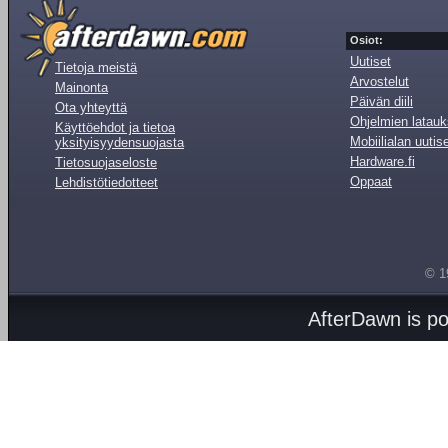
Osiot:
Uutiset
Tietoja meistä
Arvostelut
Mainonta
Päivän diili
Ota yhteyttä
Ohjelmien latauk
Käyttöehdot ja tietoa
Mobiilialan uutis
yksityisyydensuojasta
Hardware.fi
Tietosuojaseloste
Oppaat
Lehdistötiedotteet
© 1
AfterDawn is p