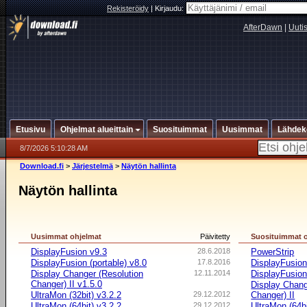
Rekisteröidy
|
Kirjaudu:
AfterDawn
|
Uuti
Etusivu
Ohjelmat alueittain
Suosituimmat
Uusimmat
Lähdek
8/7/2026 5:10:28 AM
Download.fi
>
Järjestelmä
>
Näytön hallinta
Näytön hallinta
Uusimmat ohjelmat
Päivitetty
Suosituimmat 
DisplayFusion v9.3
28.6.2018
PowerStrip
DisplayFusion (portable) v8.0
17.8.2016
DisplayFusio
Display Changer (Resolution
12.11.2014
DisplayFusion 
Changer) II v1.5.0
Display Chang
UltraMon (32bit) v3.2.2
29.12.2012
Changer) II
UltraMon (64bit) v3.2.2
29.12.2012
UltraMon (64bi