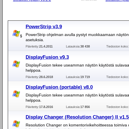
PowerStrip v3.9
PowerStrip ohjelman avulla pystyt muokkaamaan näytö
asetuksia.
Päivitetty:
21.4.2011
Latauksia:
38 438
Tiedoston koko:
DisplayFusion v9.3
DisplayFusion tekee useamman näytön käytöstä sulavaa
helppoa.
Päivitetty:
28.6.2018
Latauksia:
19 719
Tiedoston koko:
DisplayFusion (portable) v8.0
DisplayFusion tekee useamman näytön käytöstä sulavaa
helppoa.
Päivitetty:
17.8.2016
Latauksia:
17 856
Tiedoston koko:
Display Changer (Resolution Changer) II v1.5
Resolution Changer on komentorivikehoitteessa toimiva 