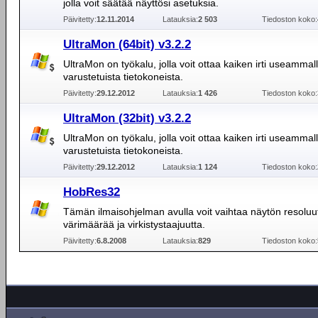
jolla voit säätää näyttösi asetuksia.
Päivitetty:
12.11.2014
Latauksia:
2 503
Tiedoston koko:
UltraMon (64bit) v3.2.2
UltraMon on työkalu, jolla voit ottaa kaiken irti useammal
varustetuista tietokoneista.
Päivitetty:
29.12.2012
Latauksia:
1 426
Tiedoston koko:
UltraMon (32bit) v3.2.2
UltraMon on työkalu, jolla voit ottaa kaiken irti useammal
varustetuista tietokoneista.
Päivitetty:
29.12.2012
Latauksia:
1 124
Tiedoston koko:
HobRes32
Tämän ilmaisohjelman avulla voit vaihtaa näytön resoluut
värimäärää ja virkistystaajuutta.
Päivitetty:
6.8.2008
Latauksia:
829
Tiedoston koko: