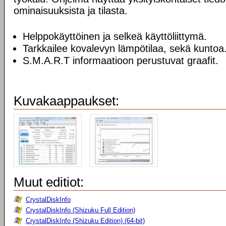
ominaisuuksista ja tilasta.
Helppokäyttöinen ja selkeä käyttöliittymä.
Tarkkailee kovalevyn lämpötilaa, sekä kuntoa
S.M.A.R.T informaatioon perustuvat graafit.
Kuvakaappaukset:
Muut editiot:
CrystalDiskInfo
CrystalDiskInfo (Shizuku Full Edition)
CrystalDiskInfo (Shizuku Edition) (64-bit)