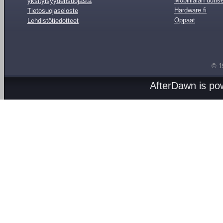
Mobiilialan uutis
yksityisyydensuojasta
Hardware.fi
Tietosuojaseloste
Oppaat
Lehdistötiedotteet
© 1
AfterDawn is p