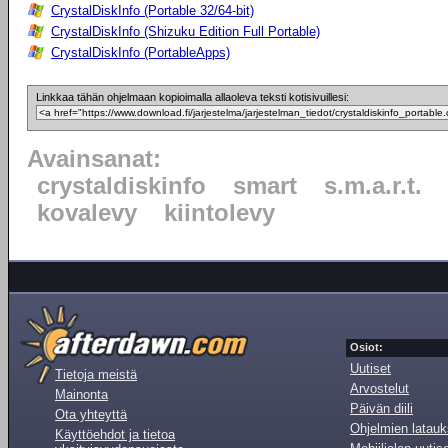
CrystalDiskInfo (Portable 32/64-bit)
CrystalDiskInfo (Shizuku Edition Full Portable)
CrystalDiskInfo (PortableApps)
Linkkaa tähän ohjelmaan kopioimalla allaoleva teksti kotisivuillesi:
Avainsanat:
crystaldiskinfo
smart
s.m.a.r.t.
kovalevy
kiintolevy
Osiot:
Uutiset
Tietoja meistä
Arvostelut
Mainonta
Päivän diili
Ota yhteyttä
Ohjelmien latauk
Käyttöehdot ja tietoa