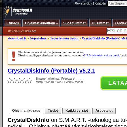
Rekisteröidy
|
Kirjaudu:
Etusivu
Ohjelmat alueittain
Suosituimmat
Uusimmat
Lähdek
8/9/2026 2:00:44 AM
download.fi
>
Järjestelmä
>
Järjestelmän tiedot
>
CrystalDiskInfo (Portable) v5.2
Olet lataamassa tämän ohjelman vanhaa versiota.
Ohjelmasta löytyy sivuiltamme uudemmat versiot:
v7.7.0 (viimeisin vakaa versio)
se
CrystalDiskInfo (Portable) v5.2.1
Ilmainen ohjelma / Freeware
LATA
Vista / Win10 / Win7 / Win8 / WinXP
Ohjelman kuvaus
Tiedot
Kaikki versiot
Arvostelut
CrystalDiskInfo
on S.M.A.R.T. -teknologiaa t
työkalu. Ohjelma näyttää yksityiskohtaiset tied