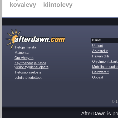
kovalevy
kiintolevy
Osiot:
Uutiset
Tietoja meistä
Arvostelut
Mainonta
Päivän diili
Ota yhteyttä
Ohjelmien latauk
Käyttöehdot ja tietoa
Mobiilialan uutis
yksityisyydensuojasta
Hardware.fi
Tietosuojaseloste
Oppaat
Lehdistötiedotteet
© 1
AfterDawn is p