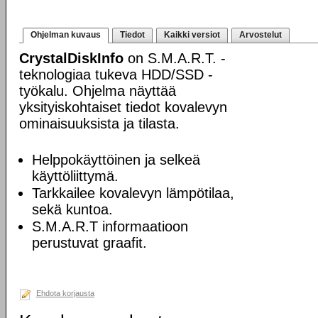
Ohjelman kuvaus
Tiedot
Kaikki versiot
Arvostelut
CrystalDiskInfo
on S.M.A.R.T. -
teknologiaa tukeva HDD/SSD -
työkalu. Ohjelma näyttää
yksityiskohtaiset tiedot kovalevyn
ominaisuuksista ja tilasta.
Helppokäyttöinen ja selkeä
käyttöliittymä.
Tarkkailee kovalevyn lämpötilaa,
sekä kuntoa.
S.M.A.R.T informaatioon
perustuvat graafit.
Ehdota korjausta