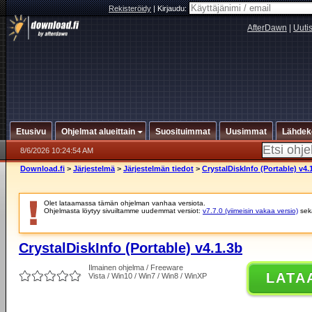
Rekisteröidy
|
Kirjaudu:
AfterDawn
|
Uuti
Etusivu
Ohjelmat alueittain
Suosituimmat
Uusimmat
Lähdek
8/6/2026 10:24:54 AM
Download.fi
>
Järjestelmä
>
Järjestelmän tiedot
>
CrystalDiskInfo (Portable) v4.
Olet lataamassa tämän ohjelman vanhaa versiota.
Ohjelmasta löytyy sivuiltamme uudemmat versiot:
v7.7.0 (viimeisin vakaa versio)
se
CrystalDiskInfo (Portable) v4.1.3b
Ilmainen ohjelma / Freeware
LATA
Vista / Win10 / Win7 / Win8 / WinXP