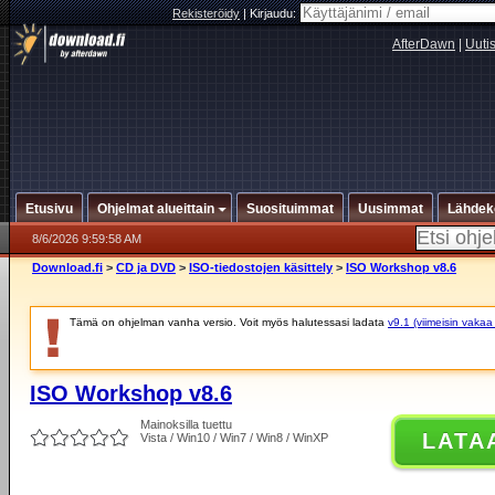
Rekisteröidy
|
Kirjaudu:
AfterDawn
|
Uuti
Etusivu
Ohjelmat alueittain
Suosituimmat
Uusimmat
Lähdek
8/6/2026 9:59:58 AM
Download.fi
>
CD ja DVD
>
ISO-tiedostojen käsittely
>
ISO Workshop v8.6
Tämä on ohjelman vanha versio. Voit myös halutessasi ladata
v9.1 (viimeisin vakaa
ISO Workshop v8.6
Mainoksilla tuettu
LATA
Vista / Win10 / Win7 / Win8 / WinXP