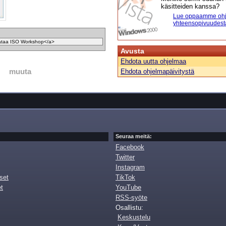
käsitteiden kanssa?
Lue oppaamme ohj
yhteensopivuudest
Avusta
Ehdota uutta ohjelmaa
muuta
Ehdota ohjelmapäivitystä
Seuraa meitä:
Facebook
Twitter
Instagram
set
TikTok
et
YouTube
RSS-syöte
Osallistu:
Keskustelu