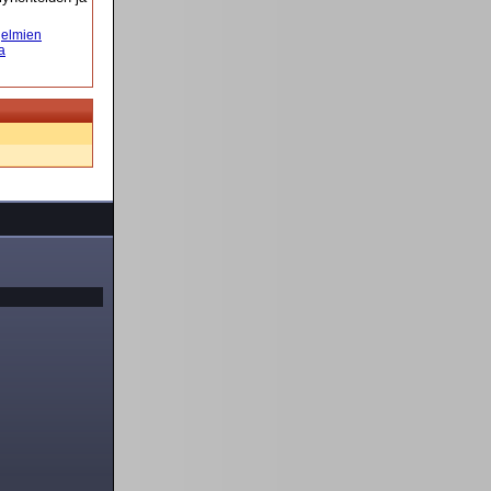
elmien
a