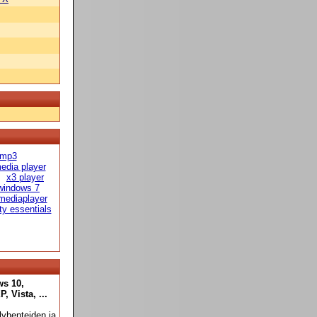
 mp3
edia player
x3 player
windows 7
mediaplayer
ty essentials
ws 10,
 Vista, ...
yhenteiden ja