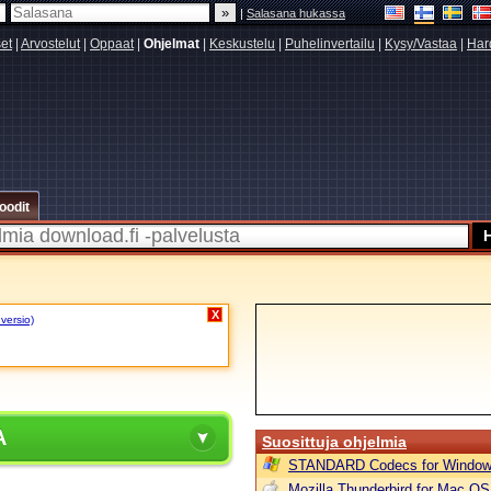
|
Salasana hukassa
set
|
Arvostelut
|
Oppaat
|
Ohjelmat
|
Keskustelu
|
Puhelinvertailu
|
Kysy/Vastaa
|
Har
oodit
X
 versio)
A
Suosittuja ohjelmia
STANDARD Codecs for Window
Mozilla Thunderbird for Mac OS