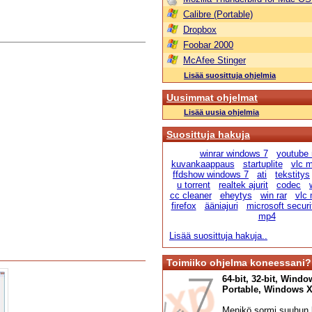
Calibre (Portable)
Dropbox
Foobar 2000
McAfee Stinger
Lisää suosittuja ohjelmia
Uusimmat ohjelmat
Lisää uusia ohjelmia
Suosittuja hakuja
winrar windows 7
youtube
kuvankaappaus
startuplite
vlc m
ffdshow windows 7
ati
tekstitys
u torrent
realtek ajurit
codec
cc cleaner
eheytys
win rar
vlc 
firefox
ääniajuri
microsoft securi
mp4
Lisää suosittuja hakuja..
Toimiiko ohjelma koneessani?
64-bit, 32-bit, Windo
Portable, Windows XP,
Menikö sormi suuhun l