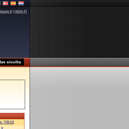
dware.fi
|
HIGH.FI
s 7/8/10
 X