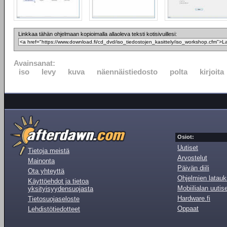
Linkkaa tähän ohjelmaan kopioimalla allaoleva teksti kotisivuillesi:
Avainsanat:
iso
levy
kuva
näennäistiedosto
polta
kirjoita
Osiot:
Uutiset
Tietoja meistä
Arvostelut
Mainonta
Päivän diili
Ota yhteyttä
Ohjelmien latauk
Käyttöehdot ja tietoa
Mobiilialan uutis
yksityisyydensuojasta
Hardware.fi
Tietosuojaseloste
Oppaat
Lehdistötiedotteet