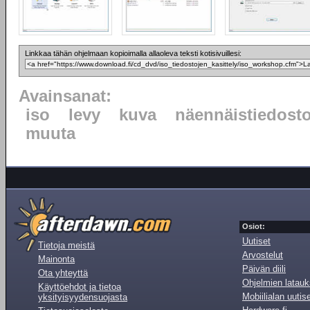
Linkkaa tähän ohjelmaan kopioimalla allaoleva teksti kotisivuillesi:
Avainsanat:
iso
levy
kuva
näennäistiedost
muuta
Osiot:
Uutiset
Tietoja meistä
Arvostelut
Mainonta
Päivän diili
Ota yhteyttä
Ohjelmien latauk
Käyttöehdot ja tietoa
Mobiilialan uutis
yksityisyydensuojasta