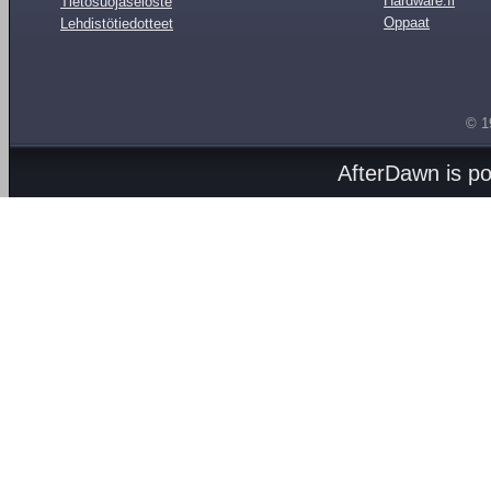
Hardware.fi
Tietosuojaseloste
Oppaat
Lehdistötiedotteet
© 1
AfterDawn is p