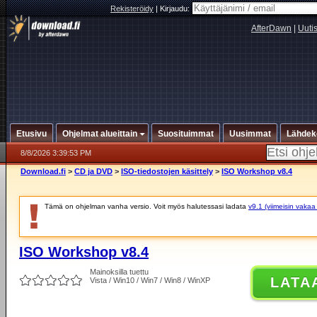
Rekisteröidy
|
Kirjaudu:
AfterDawn
|
Uuti
Etusivu
Ohjelmat alueittain
Suosituimmat
Uusimmat
Lähdek
8/8/2026 3:39:53 PM
Download.fi
>
CD ja DVD
>
ISO-tiedostojen käsittely
>
ISO Workshop v8.4
Tämä on ohjelman vanha versio. Voit myös halutessasi ladata
v9.1 (viimeisin vakaa
ISO Workshop v8.4
Mainoksilla tuettu
LATA
Vista / Win10 / Win7 / Win8 / WinXP