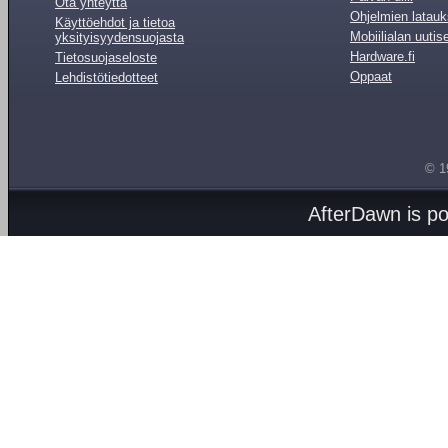
Ota yhteyttä
Ohjelmien latauk
Käyttöehdot ja tietoa
Mobiilialan uutis
yksityisyydensuojasta
Hardware.fi
Tietosuojaseloste
Oppaat
Lehdistötiedotteet
© 1
AfterDawn is p