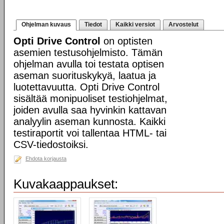
Ohjelman kuvaus
Tiedot
Kaikki versiot
Arvostelut
Opti Drive Control
on optisten
asemien testusohjelmisto. Tämän
ohjelman avulla toi testata optisen
aseman suorituskykyä, laatua ja
luotettavuutta. Opti Drive Control
sisältää monipuoliset testiohjelmat,
joiden avulla saa hyvinkin kattavan
analyylin aseman kunnosta. Kaikki
testiraportit voi tallentaa HTML- tai
CSV-tiedostoiksi.
Ehdota korjausta
Kuvakaappaukset: