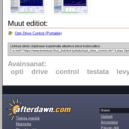
Muut editiot:
Opti Drive Control (Portable)
Linkkaa tähän ohjelmaan kopioimalla allaoleva teksti kotisivuillesi:
Avainsanat:
opti
drive
control
testata
lev
Osiot:
Uutiset
Tietoja meistä
Arvostelut
Mainonta
Päivän diili