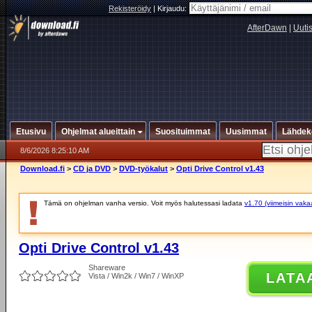
Rekisteröidy
|
Kirjaudu:
AfterDawn
|
Uuti
Etusivu
Ohjelmat alueittain
Suosituimmat
Uusimmat
Lähdek
8/6/2026 8:25:10 AM
Download.fi
>
CD ja DVD
>
DVD-työkalut
>
Opti Drive Control v1.43
Tämä on ohjelman vanha versio. Voit myös halutessasi ladata
v1.70 (viimeisin vaka
Opti Drive Control v1.43
Shareware
LATA
Vista / Win2k / Win7 / WinXP