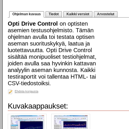
Ohjelman kuvaus
Tiedot
Kaikki versiot
Arvostelut
Opti Drive Control
on optisten
asemien testusohjelmisto. Tämän
ohjelman avulla toi testata optisen
aseman suorituskykyä, laatua ja
luotettavuutta. Opti Drive Control
sisältää monipuoliset testiohjelmat,
joiden avulla saa hyvinkin kattavan
analyylin aseman kunnosta. Kaikki
testiraportit voi tallentaa HTML- tai
CSV-tiedostoiksi.
Ehdota korjausta
Kuvakaappaukset: