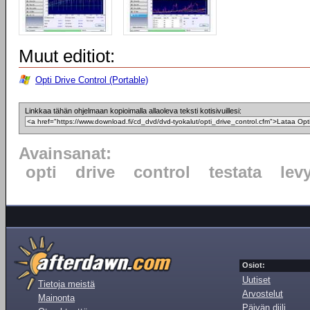
Muut editiot:
Opti Drive Control (Portable)
Linkkaa tähän ohjelmaan kopioimalla allaoleva teksti kotisivuillesi:
Avainsanat:
opti
drive
control
testata
lev
Osiot:
Uutiset
Tietoja meistä
Arvostelut
Mainonta
Päivän diili