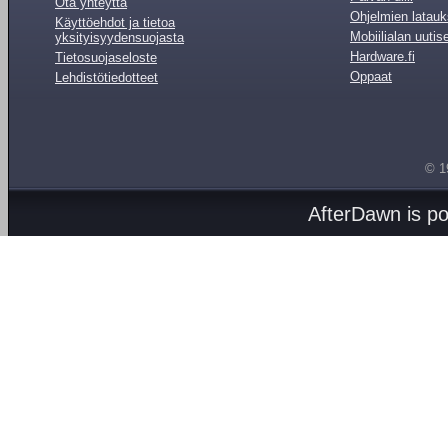
Ota yhteyttä
Ohjelmien latauk
Käyttöehdot ja tietoa
Mobiilialan uutis
yksityisyydensuojasta
Hardware.fi
Tietosuojaseloste
Oppaat
Lehdistötiedotteet
© 1
AfterDawn is p