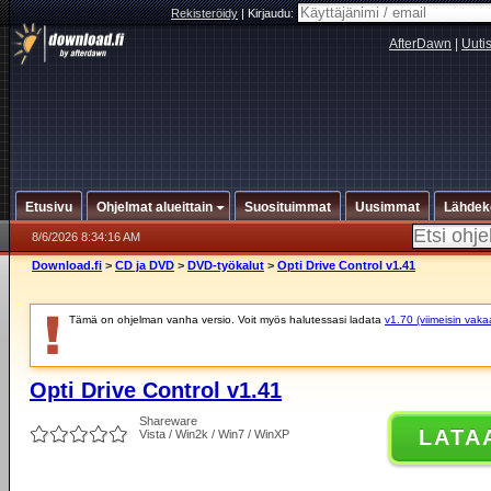
Rekisteröidy
|
Kirjaudu:
AfterDawn
|
Uuti
Etusivu
Ohjelmat alueittain
Suosituimmat
Uusimmat
Lähdek
8/6/2026 8:34:16 AM
Download.fi
>
CD ja DVD
>
DVD-työkalut
>
Opti Drive Control v1.41
Tämä on ohjelman vanha versio. Voit myös halutessasi ladata
v1.70 (viimeisin vaka
Opti Drive Control v1.41
Shareware
LATA
Vista / Win2k / Win7 / WinXP