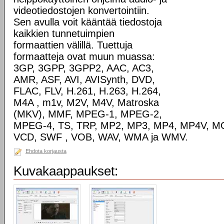
videotiedostojen konvertointiin.
Sen avulla voit kääntää tiedostoja
kaikkien tunnetuimpien
formaattien välillä. Tuettuja
formaatteja ovat muun muassa:
3GP, 3GPP, 3GPP2, AAC, AC3,
AMR, ASF, AVI, AVISynth, DVD,
FLAC, FLV, H.261, H.263, H.264,
M4A , m1v, M2V, M4V, Matroska
(MKV), MMF, MPEG-1, MPEG-2,
MPEG-4, TS, TRP, MP2, MP3, MP4, MP4V, MO
VCD, SWF , VOB, WAV, WMA ja WMV.
Ehdota korjausta
Kuvakaappaukset: