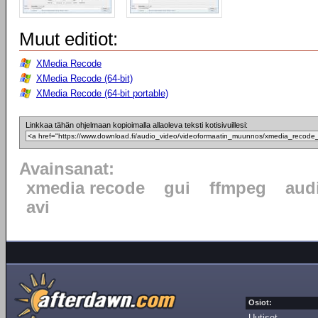
Muut editiot:
XMedia Recode
XMedia Recode (64-bit)
XMedia Recode (64-bit portable)
Linkkaa tähän ohjelmaan kopioimalla allaoleva teksti kotisivuillesi:
Avainsanat:
xmedia recode
gui
ffmpeg
aud
avi
Osiot:
Uutiset