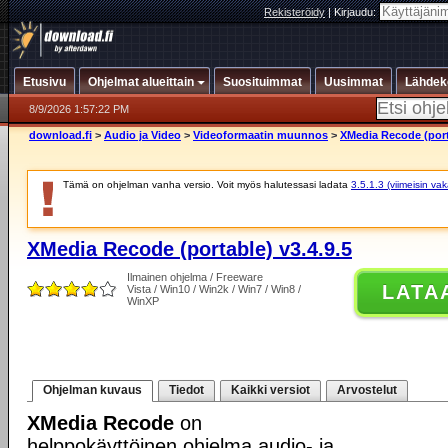
Rekisteröidy
|
Kirjaudu:
Etusivu
Ohjelmat alueittain
Suosituimmat
Uusimmat
Lähdek
8/9/2026 1:57:22 PM
download.fi
>
Audio ja Video
>
Videoformaatin muunnos
>
XMedia Recode (porta
Tämä on ohjelman vanha versio. Voit myös halutessasi ladata
3.5.1.3 (viimeisin vak
XMedia Recode (portable) v3.4.9.5
Ilmainen ohjelma / Freeware
LATA
Vista / Win10 / Win2k / Win7 / Win8 /
WinXP
Ohjelman kuvaus
Tiedot
Kaikki versiot
Arvostelut
XMedia Recode
on
helppokäyttöinen ohjelma audio- ja