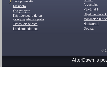
Tietoja meistä
Arvostelut
Mainonta
Päivän diili
Ota yhteyttä
Ohjelmien latauk
Käyttöehdot ja tietoa
Mobiilialan uutis
yksityisyydensuojasta
Hardware.fi
Tietosuojaseloste
Oppaat
Lehdistötiedotteet
© 1
AfterDawn is p