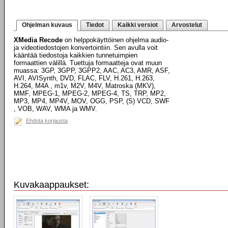
Ohjelman kuvaus
Tiedot
Kaikki versiot
Arvostelut
XMedia Recode
on helppokäyttöinen ohjelma audio-
ja videotiedostojen konvertointiin. Sen avulla voit
kääntää tiedostoja kaikkien tunnetuimpien
formaattien välillä. Tuettuja formaatteja ovat muun
muassa: 3GP, 3GPP, 3GPP2, AAC, AC3, AMR, ASF,
AVI, AVISynth, DVD, FLAC, FLV, H.261, H.263,
H.264, M4A , m1v, M2V, M4V, Matroska (MKV),
MMF, MPEG-1, MPEG-2, MPEG-4, TS, TRP, MP2,
MP3, MP4, MP4V, MOV, OGG, PSP, (S) VCD, SWF
, VOB, WAV, WMA ja WMV.
Ehdota korjausta
Kuvakaappaukset: