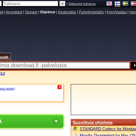
|
Salasana hukassa
set
|
Arvostelut
|
Oppaat
|
Ohjelmat
|
Keskustelu
|
Puhelinvertailu
|
Kysy/Vastaa
|
Har
oodit
3.2
X
akaa versio)
A
Suosittuja ohjelmia
STANDARD Codecs for Window
Mozilla Thunderbird for Mac OS