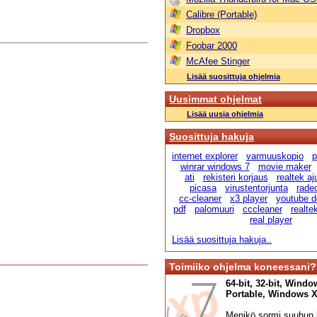
Calibre (Portable)
Dropbox
Foobar 2000
McAfee Stinger
Lisää suosittuja ohjelmia
Uusimmat ohjelmat
Lisää uusia ohjelmia
Suosittuja hakuja
internet explorer
varmuuskopio
p
winrar windows 7
movie maker
ati
rekisteri korjaus
realtek aju
picasa
virustentorjunta
radeo
cc-cleaner
x3 player
youtube d
pdf
palomuuri
cccleaner
realte
real player
Lisää suosittuja hakuja..
Toimiiko ohjelma koneessani?
64-bit, 32-bit, Windo
Portable, Windows XP,
Menikö sormi suuhun l