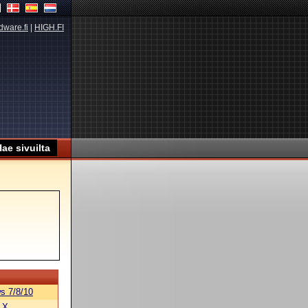
dware.fi
|
HIGH.FI
s 7/8/10
 X