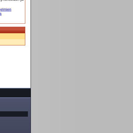
elmien
a