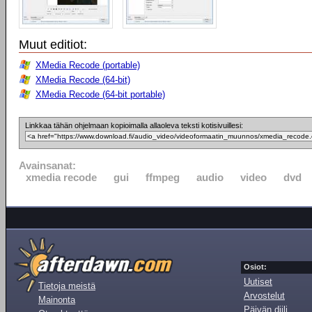
Muut editiot:
XMedia Recode (portable)
XMedia Recode (64-bit)
XMedia Recode (64-bit portable)
Linkkaa tähän ohjelmaan kopioimalla allaoleva teksti kotisivuillesi:
Avainsanat:
xmedia recode
gui
ffmpeg
audio
video
dvd
Osiot:
Uutiset
Tietoja meistä
Arvostelut
Mainonta
Päivän diili