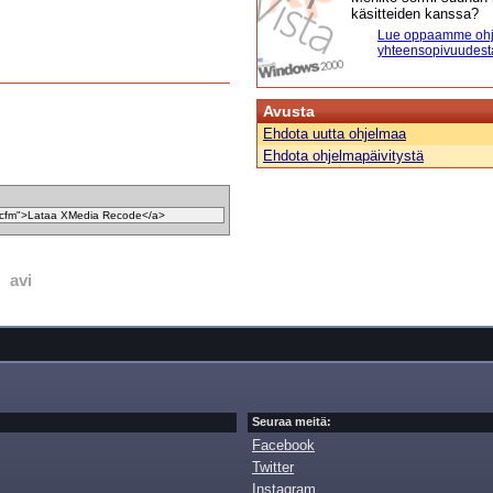
käsitteiden kanssa?
Lue oppaamme ohj
yhteensopivuudest
Avusta
Ehdota uutta ohjelmaa
Ehdota ohjelmapäivitystä
avi
Seuraa meitä:
Facebook
Twitter
Instagram