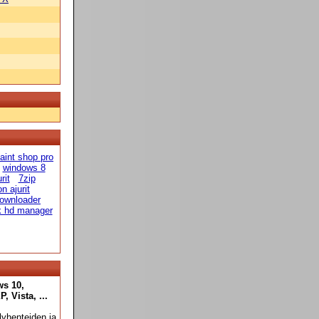
aint shop pro
windows 8
rit
7zip
n ajurit
ownloader
k hd manager
ws 10,
 Vista, ...
yhenteiden ja