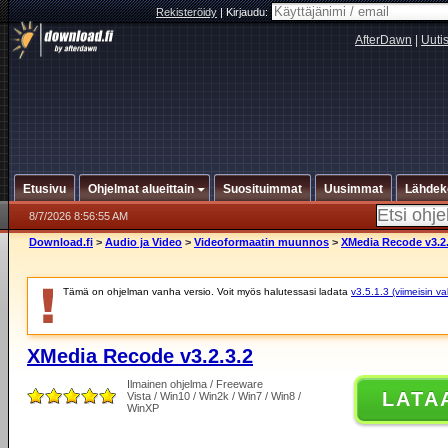
Rekisteröidy
|
Kirjaudu:
AfterDawn
|
Uuti
Etusivu
Ohjelmat alueittain
Suosituimmat
Uusimmat
Lähdek
8/7/2026 8:56:55 AM
Download.fi
>
Audio ja Video
>
Videoformaatin muunnos
>
XMedia Recode v3.2.
Tämä on ohjelman vanha versio. Voit myös halutessasi ladata
v3.5.1.3 (viimeisin v
XMedia Recode v3.2.3.2
Ilmainen ohjelma / Freeware
LATA
Vista / Win10 / Win2k / Win7 / Win8 /
WinXP