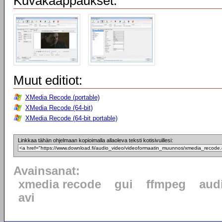
Kuvakaappaukset:
Muut editiot:
XMedia Recode (portable)
XMedia Recode (64-bit)
XMedia Recode (64-bit portable)
Linkkaa tähän ohjelmaan kopioimalla allaoleva teksti kotisivuillesi:
Avainsanat:
xmedia recode
gui
ffmpeg
aud
avi