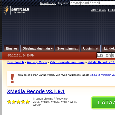
Rekisteröidy
|
Kirjaudu:
AfterDawn
|
Uuti
Etusivu
Ohjelmat alueittain
Suosituimmat
Uusimmat
Lähdek
8/6/2026 11:34:30 PM
Download.fi
>
Audio ja Video
>
Videoformaatin muunnos
>
XMedia Recode v3.1.
Tämä on ohjelman vanha versio. Voit myös halutessasi ladata
v3.5.1.3 (viimeisin v
XMedia Recode v3.1.9.1
Ilmainen ohjelma / Freeware
LATA
Vista / Win10 / Win2k / Win7 / Win8 /
WinXP