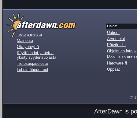
Osiot:
Uutiset
Tietoja meistä
Arvostelut
Mainonta
Päivän diili
Ota yhteyttä
Ohjelmien latauk
Käyttöehdot ja tietoa
Mobiilialan uutis
yksityisyydensuojasta
Hardware.fi
Tietosuojaseloste
Oppaat
Lehdistötiedotteet
© 1
AfterDawn is p