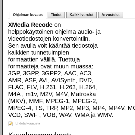
Ohjelman kuvaus
Tiedot
Kaikki versiot
Arvostelut
XMedia Recode
on
helppokäyttöinen ohjelma audio- ja
videotiedostojen konvertointiin.
Sen avulla voit kääntää tiedostoja
kaikkien tunnetuimpien
formaattien välillä. Tuettuja
formaatteja ovat muun muassa:
3GP, 3GPP, 3GPP2, AAC, AC3,
AMR, ASF, AVI, AVISynth, DVD,
FLAC, FLV, H.261, H.263, H.264,
M4A , m1v, M2V, M4V, Matroska
(MKV), MMF, MPEG-1, MPEG-2,
MPEG-4, TS, TRP, MP2, MP3, MP4, MP4V, MO
VCD, SWF , VOB, WAV, WMA ja WMV.
Ehdota korjausta