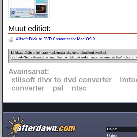
Muut editiot:
Xilisoft DivX to DVD Converter for Mac OS X
Linkkaa tähän ohjelmaan kopioimalla allaoleva teksti kotisivuillesi:
Avainsanat:
xilisoft divx to dvd converter
imto
converter
pal
ntsc
Osiot:
Uutiset