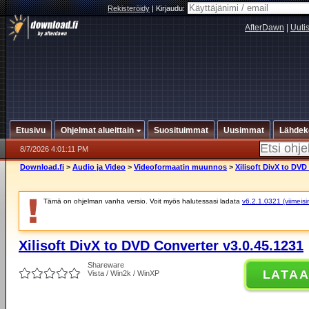
Rekisteröidy
|
Kirjaudu:
AfterDawn
|
Uuti
Etusivu
Ohjelmat alueittain
Suosituimmat
Uusimmat
Lähdek
8/7/2026 4:01:11 PM
Download.fi
>
Audio ja Video
>
Videoformaatin muunnos
>
Xilisoft DivX to DVD
Tämä on ohjelman vanha versio. Voit myös halutessasi ladata
v6.2.1.0321 (viimeisi
Xilisoft DivX to DVD Converter v3.0.45.1231
Shareware
LATA
Vista / Win2k / WinXP