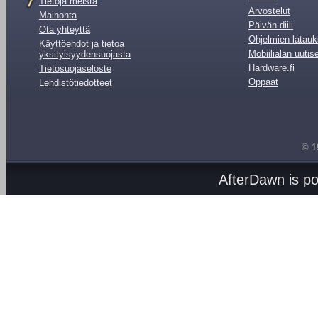
Tietoja meistä
Arvostelut
Mainonta
Päivän diili
Ota yhteyttä
Ohjelmien latauk
Käyttöehdot ja tietoa
Mobiilialan uutis
yksityisyydensuojasta
Hardware.fi
Tietosuojaseloste
Oppaat
Lehdistötiedotteet
© 1
AfterDawn is p