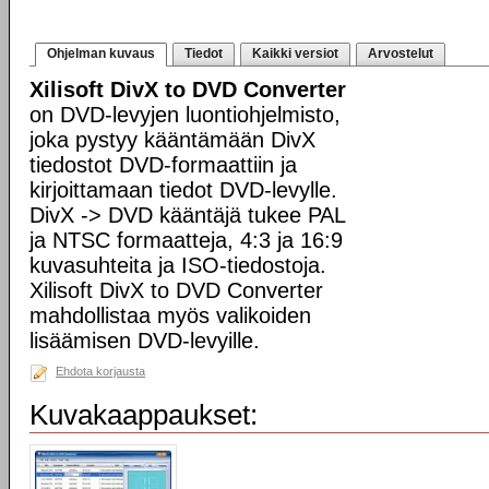
Ohjelman kuvaus
Tiedot
Kaikki versiot
Arvostelut
Xilisoft DivX to DVD Converter
on DVD-levyjen luontiohjelmisto,
joka pystyy kääntämään DivX
tiedostot DVD-formaattiin ja
kirjoittamaan tiedot DVD-levylle.
DivX -> DVD kääntäjä tukee PAL
ja NTSC formaatteja, 4:3 ja 16:9
kuvasuhteita ja ISO-tiedostoja.
Xilisoft DivX to DVD Converter
mahdollistaa myös valikoiden
lisäämisen DVD-levyille.
Ehdota korjausta
Kuvakaappaukset: