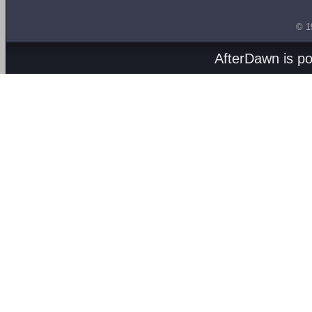
© 1
AfterDawn is p