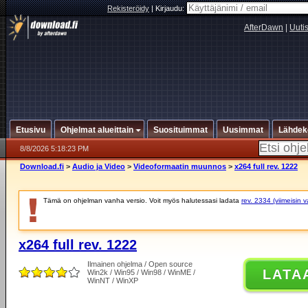
Rekisteröidy
|
Kirjaudu:
AfterDawn
|
Uuti
Etusivu
Ohjelmat alueittain
Suosituimmat
Uusimmat
Lähdek
8/8/2026 5:18:23 PM
Download.fi
>
Audio ja Video
>
Videoformaatin muunnos
>
x264 full rev. 1222
Tämä on ohjelman vanha versio. Voit myös halutessasi ladata
rev. 2334 (viimeisin 
x264 full rev. 1222
Ilmainen ohjelma / Open source
LATA
Win2k / Win95 / Win98 / WinME /
WinNT / WinXP