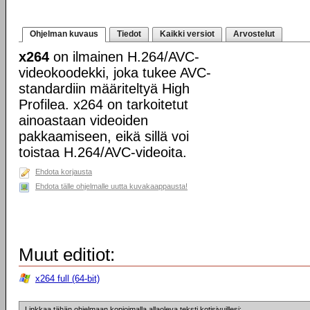
Ohjelman kuvaus
Tiedot
Kaikki versiot
Arvostelut
x264
on ilmainen H.264/AVC-
videokoodekki, joka tukee AVC-
standardiin määriteltyä High
Profilea. x264 on tarkoitetut
ainoastaan videoiden
pakkaamiseen, eikä sillä voi
toistaa H.264/AVC-videoita.
Ehdota korjausta
Ehdota tälle ohjelmalle uutta kuvakaappausta!
Muut editiot:
x264 full (64-bit)
Linkkaa tähän ohjelmaan kopioimalla allaoleva teksti kotisivuillesi: