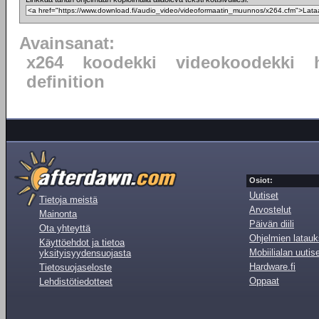
Avainsanat:
x264
koodekki
videokoodekki
definition
Osiot:
Uutiset
Tietoja meistä
Arvostelut
Mainonta
Päivän diili
Ota yhteyttä
Ohjelmien latauk
Käyttöehdot ja tietoa
Mobiilialan uutis
yksityisyydensuojasta
Hardware.fi
Tietosuojaseloste
Oppaat
Lehdistötiedotteet