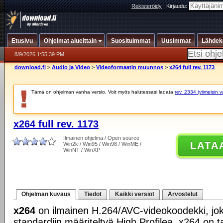
Rekisteröidy
|
Kirjaudu:
Etusivu
Ohjelmat alueittain
Suosituimmat
Uusimmat
Lähdek
8/9/2026 1:55:39 PM
download.fi
>
Audio ja Video
>
Videoformaatin muunnos
>
x264 full rev. 1173
Tämä on ohjelman vanha versio. Voit myös halutessasi ladata
rev. 2334 (viimeisin 
x264 full rev. 1173
Ilmainen ohjelma / Open source
LATA
Win2k / Win95 / Win98 / WinME /
WinNT / WinXP
Ohjelman kuvaus
Tiedot
Kaikki versiot
Arvostelut
x264
on ilmainen H.264/AVC-videokoodekki, jo
standardiin määriteltyä High Profilea. x264 on t