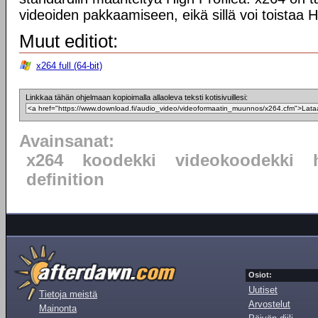
videoiden pakkaamiseen, eikä sillä voi toistaa 
Muut editiot:
x264 full (64-bit)
Linkkaa tähän ohjelmaan kopioimalla allaoleva teksti kotisivuillesi:
Avainsanat:
x264
koodekki
videokoodekki
definition
Osiot:
Uutiset
Tietoja meistä
Arvostelut
Mainonta