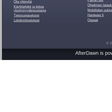
Päivän diili
Ota yhteyttä
Ohjelmien latauk
Käyttöehdot ja tietoa
Mobiilialan uutis
yksityisyydensuojasta
Hardware.fi
Tietosuojaseloste
Oppaat
Lehdistötiedotteet
© 1
AfterDawn is p