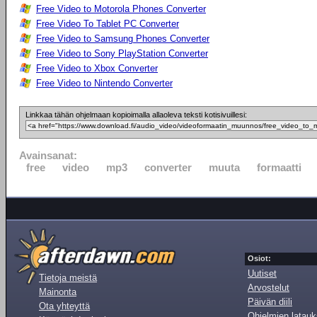
Free Video to Motorola Phones Converter
Free Video To Tablet PC Converter
Free Video to Samsung Phones Converter
Free Video to Sony PlayStation Converter
Free Video to Xbox Converter
Free Video to Nintendo Converter
Linkkaa tähän ohjelmaan kopioimalla allaoleva teksti kotisivuillesi:
Avainsanat:
free
video
mp3
converter
muuta
formaatti
Osiot:
Uutiset
Tietoja meistä
Arvostelut
Mainonta
Päivän diili
Ota yhteyttä
Ohjelmien latauk