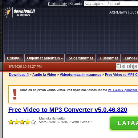
Rekisteröidy
|
Kirjaudu:
AfterDawn
|
Uuti
Etusivu
Ohjelmat alueittain
Suosituimmat
Uusimmat
Lähdek
8/6/2026 10:34:27 PM
Download.fi
>
Audio ja Video
>
Videoformaatin muunnos
>
Free Video to MP3 C
Tämä on ohjelman vanha versio. Voit myös halutessasi ladata
v5.1.4.807 (viimeisin
Free Video to MP3 Converter v5.0.46.820
Mainoksilla tuettu
LATA
Vista / Win10 / Win7 / Win8 / WinXP