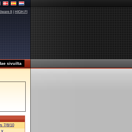
dware.fi
|
HIGH.FI
s 7/8/10
 X