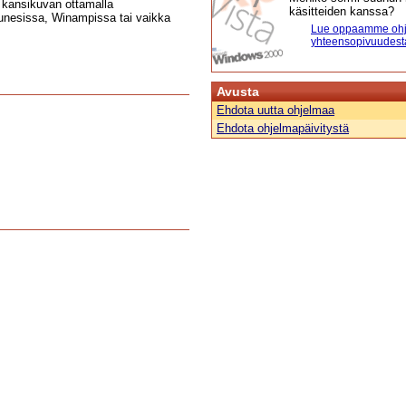
a kansikuvan ottamalla
käsitteiden kanssa?
unesissa, Winampissa tai vaikka
Lue oppaamme ohj
yhteensopivuudest
Avusta
Ehdota uutta ohjelmaa
Ehdota ohjelmapäivitystä