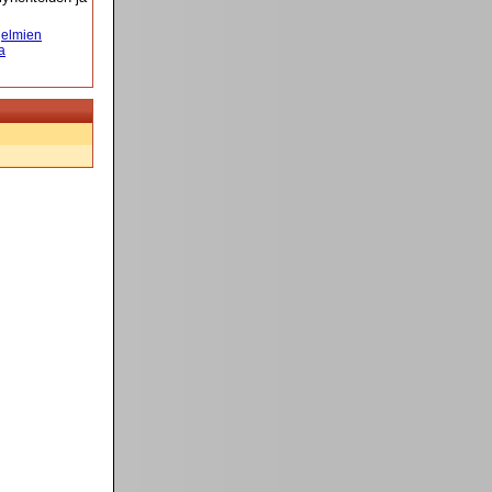
elmien
a