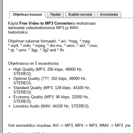
Ohjelman kuvaus
Tiedot
Kaikki versiot
Arvostelut
Käytä
Free Video to MP3 Converter
ia erottamaan
ääniraidat videotiedostoista MP3 ja WAV-
tiedostoiksi.
Ohjelman tukemat formaatit: *.avi, *mpg, *.mpg,
*.mp4, *.m4v, *.mpeg, *.dvr-ms, *.wmv, *.asf, *.mov,
*.qt, *.amv, *.3gp, *.3g2 and *.flv.
Ohjelmassa on 5 esiasetusta:
High Quality (MP3, 256 kbps, 48000 Hz,
STEREO);
Optimal Quality (???, 192 kbps, 48000 Hz,
STEREO);
Standard Quality (MP3, 128 kbps, 44100 Hz,
STEREO);
Economy Quality (MP3, 96 kbps, 22050 Hz,
STEREO);
Lossless Audio (WAV, 44100 Hz, STEREO).
Voit esimerkiksi muuttaa: AVI -> MP3, MP4 -> MP3, WMV -> MP3, jne.