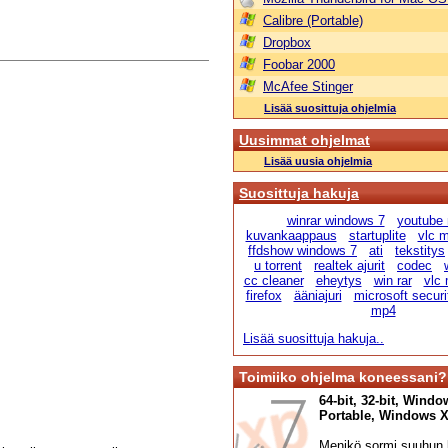
Calibre (Portable)
Dropbox
Foobar 2000
McAfee Stinger
Lisää suosittuja ohjelmia
Uusimmat ohjelmat
Lisää uusia ohjelmia
Suosittuja hakuja
winrar windows 7
youtube
kuvankaappaus
startuplite
vlc m
ffdshow windows 7
ati
tekstitys
u torrent
realtek ajurit
codec
cc cleaner
eheytys
win rar
vlc 
firefox
ääniajuri
microsoft securi
mp4
Lisää suosittuja hakuja..
Toimiiko ohjelma koneessani?
64-bit, 32-bit, Windo
Portable, Windows XP,
Menikö sormi suuhun l