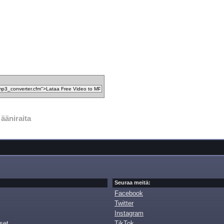
ääniraita
Seuraa meitä:
Facebook
Twitter
Instagram
set
TikTok