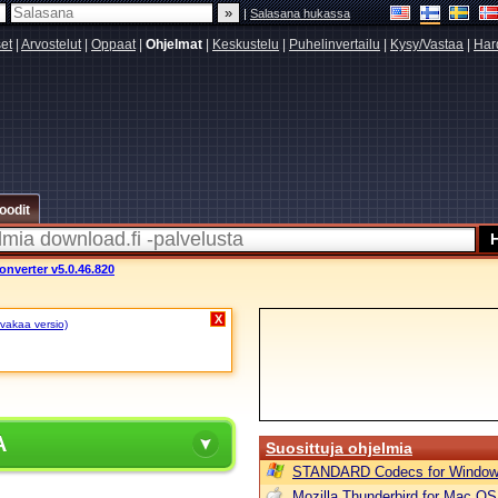
|
Salasana hukassa
set
|
Arvostelut
|
Oppaat
|
Ohjelmat
|
Keskustelu
|
Puhelinvertailu
|
Kysy/Vastaa
|
Har
oodit
onverter v5.0.46.820
X
 vakaa versio)
A
Suosittuja ohjelmia
STANDARD Codecs for Window
Mozilla Thunderbird for Mac OS