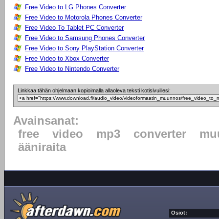
Free Video to LG Phones Converter
Free Video to Motorola Phones Converter
Free Video To Tablet PC Converter
Free Video to Samsung Phones Converter
Free Video to Sony PlayStation Converter
Free Video to Xbox Converter
Free Video to Nintendo Converter
Linkkaa tähän ohjelmaan kopioimalla allaoleva teksti kotisivuillesi:
Avainsanat:
free
video
mp3
converter
mu
ääniraita
Osiot: