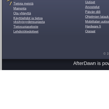
Uutiset
Tietoja meistä
Arvostelut
Mainonta
Päivän diili
Ota yhteyttä
Ohjelmien latauk
Käyttöehdot ja tietoa
Mobiilialan uutis
yksityisyydensuojasta
Hardware.fi
Tietosuojaseloste
Oppaat
Lehdistötiedotteet
© 1
AfterDawn is p