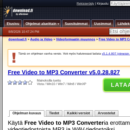
Rekisteröidy
|
Kirjaudu:
Etusivu
Ohjelmat alueittain
Suosituimmat
Uusimmat
Lähdek
8/8/2026 10:47:24 PM
download.fi
>
Audio ja Video
>
Videoformaatin muunnos
>
Free Video to MP3 Co
Tämä on ohjelman vanha versio. Voit myös halutessasi ladata
v5.1.4.807 (viimeisin
Free Video to MP3 Converter v5.0.28.827
Mainoksilla tuettu
LATA
Vista / Win10 / Win7 / Win8 / WinXP
Ohjelman kuvaus
Tiedot
Kaikki versiot
Arvostelut
Käytä
Free Video to MP3 Converter
ia erottam
videotiedostoista MP3 ja WAV-tiedostoiksi.