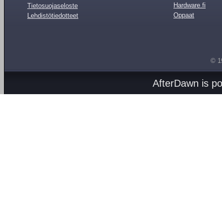
Hardware.fi
Tietosuojaseloste
Oppaat
Lehdistötiedotteet
© 1
AfterDawn is p