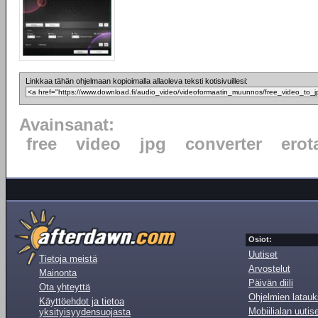
Linkkaa tähän ohjelmaan kopioimalla allaoleva teksti kotisivuillesi:
Avainsanat:
free
video
jpg
converter
erot
Osiot:
Uutiset
Tietoja meistä
Arvostelut
Mainonta
Päivän diili
Ota yhteyttä
Ohjelmien latauk
Käyttöehdot ja tietoa
Mobiilialan uutis
yksityisyydensuojasta