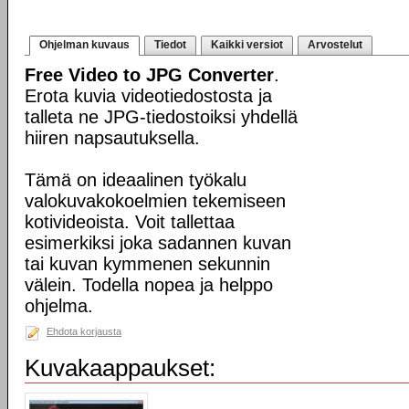
Ohjelman kuvaus
Tiedot
Kaikki versiot
Arvostelut
Free Video to JPG Converter
.
Erota kuvia videotiedostosta ja
talleta ne JPG-tiedostoiksi yhdellä
hiiren napsautuksella.
Tämä on ideaalinen työkalu
valokuvakokoelmien tekemiseen
kotivideoista. Voit tallettaa
esimerkiksi joka sadannen kuvan
tai kuvan kymmenen sekunnin
välein. Todella nopea ja helppo
ohjelma.
Ehdota korjausta
Kuvakaappaukset: