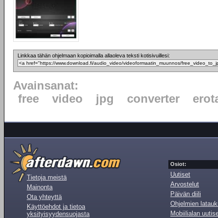
Linkkaa tähän ohjelmaan kopioimalla allaoleva teksti kotisivuillesi:
Avainsanat:
free
video
jpg
converter
erot
Osiot:
Uutiset
Tietoja meistä
Arvostelut
Mainonta
Päivän diili
Ota yhteyttä
Ohjelmien latauk
Käyttöehdot ja tietoa
Mobiilialan uutis
yksityisyydensuojasta