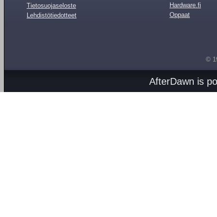
Hardware.fi
Tietosuojaseloste
Oppaat
Lehdistötiedotteet
© 1
AfterDawn is p