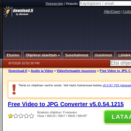
Rekisteröidy
|
Kirjaudu:
AfterDawn
|
Uuti
Etusivu
Ohjelmat alueittain
Suosituimmat
Uusimmat
Lähdek
8/7/2026 10:52:30 PM
Download.fi
>
Audio ja Video
>
Videoformaatin muunnos
>
Free Video to JPG C
Tämä on ohjelman vanha versio. Voit myös halutessasi ladata
v5.0.97.705 (viimeisi
Free Video to JPG Converter v5.0.54.1215
Ilmainen ohjelma / Freeware
LATA
Vista / Win10 / Win7 / Win8 / WinXP