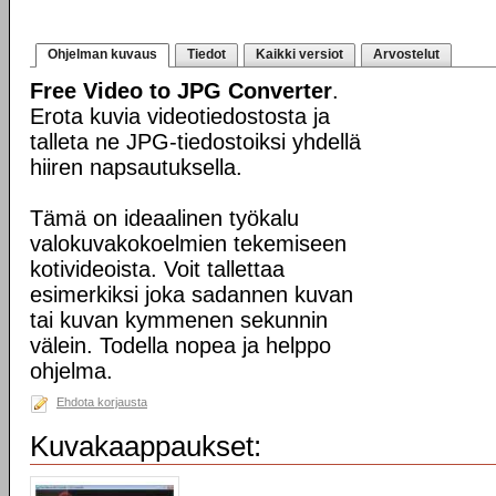
Ohjelman kuvaus
Tiedot
Kaikki versiot
Arvostelut
Free Video to JPG Converter
.
Erota kuvia videotiedostosta ja
talleta ne JPG-tiedostoiksi yhdellä
hiiren napsautuksella.
Tämä on ideaalinen työkalu
valokuvakokoelmien tekemiseen
kotivideoista. Voit tallettaa
esimerkiksi joka sadannen kuvan
tai kuvan kymmenen sekunnin
välein. Todella nopea ja helppo
ohjelma.
Ehdota korjausta
Kuvakaappaukset: