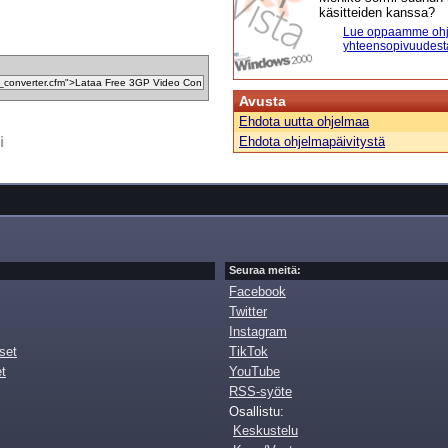
käsitteiden kanssa?
Lue oppaamme ohj
yhteensopivuudest
Avusta
Ehdota uutta ohjelmaa
i
Ehdota ohjelmapäivitystä
Seuraa meitä:
Facebook
Twitter
Instagram
set
TikTok
et
YouTube
RSS-syöte
Osallistu:
Keskustelu