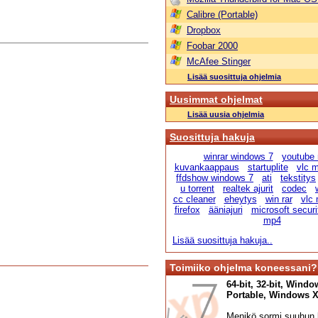
Calibre (Portable)
Dropbox
Foobar 2000
McAfee Stinger
Lisää suosittuja ohjelmia
Uusimmat ohjelmat
Lisää uusia ohjelmia
Suosittuja hakuja
winrar windows 7
youtube
kuvankaappaus
startuplite
vlc m
ffdshow windows 7
ati
tekstitys
u torrent
realtek ajurit
codec
cc cleaner
eheytys
win rar
vlc 
firefox
ääniajuri
microsoft securi
mp4
Lisää suosittuja hakuja..
Toimiiko ohjelma koneessani?
64-bit, 32-bit, Windo
Portable, Windows XP,
Menikö sormi suuhun l