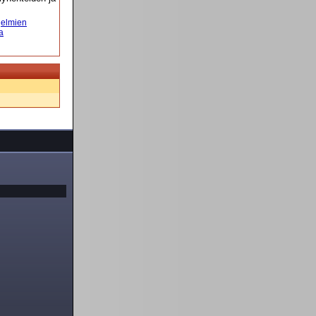
elmien
a