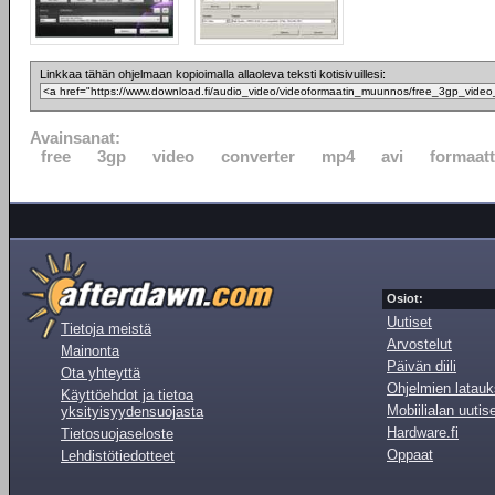
Linkkaa tähän ohjelmaan kopioimalla allaoleva teksti kotisivuillesi:
Avainsanat:
free
3gp
video
converter
mp4
avi
formaatt
Osiot:
Uutiset
Tietoja meistä
Arvostelut
Mainonta
Päivän diili
Ota yhteyttä
Ohjelmien latauk
Käyttöehdot ja tietoa
Mobiilialan uutis
yksityisyydensuojasta
Hardware.fi
Tietosuojaseloste
Oppaat
Lehdistötiedotteet