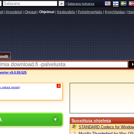
|
Salasana hukassa
set
|
Arvostelut
|
Oppaat
|
Ohjelmat
|
Keskustelu
|
Puhelinvertailu
|
Kysy/Vastaa
|
Har
oodit
erter v5.0.59.525
X
n vakaa versio)
A
Suosittuja ohjelmia
STANDARD Codecs for Window
Mozilla Thunderbird for Mac OS