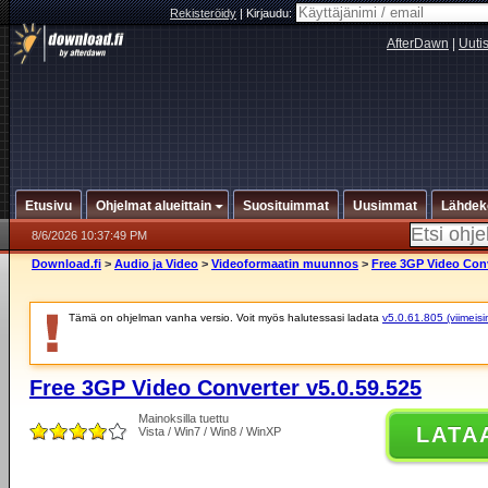
Rekisteröidy
|
Kirjaudu:
AfterDawn
|
Uuti
Etusivu
Ohjelmat alueittain
Suosituimmat
Uusimmat
Lähdek
8/6/2026 10:37:49 PM
Download.fi
>
Audio ja Video
>
Videoformaatin muunnos
>
Free 3GP Video Conv
Tämä on ohjelman vanha versio. Voit myös halutessasi ladata
v5.0.61.805 (viimeisi
Free 3GP Video Converter v5.0.59.525
Mainoksilla tuettu
LATA
Vista / Win7 / Win8 / WinXP