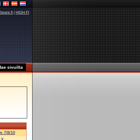
dware.fi
|
HIGH.FI
s 7/8/10
 X