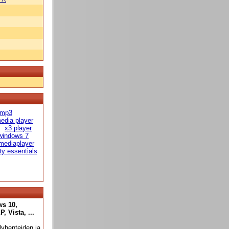
 mp3
edia player
x3 player
windows 7
mediaplayer
ty essentials
ws 10,
 Vista, ...
yhenteiden ja