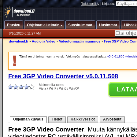
Rekisteröidy
|
Kirjaudu:
Etusivu
Ohjelmat alueittain
Suosituimmat
Uusimmat
Lähdek
8/10/2026 6:11:27 AM
download.fi
>
Audio ja Video
>
Videoformaatin muunnos
>
Free 3GP Video Conv
Tämä on ohjelman vanha versio. Voit myös halutessasi ladata
v5.0.61.805 (viimeisi
Free 3GP Video Converter v5.0.11.508
Mainoksilla tuettu
LATA
Vista / Win7 / Win8 / WinXP
Ohjelman kuvaus
Tiedot
Kaikki versiot
Arvostelut
Free 3GP Video Converter
. Muuta kännykäll
videotiedostot PC-ystävällisimmiksi AVI- tai MP4