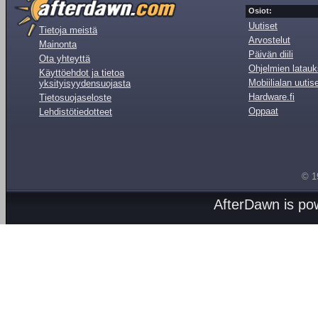
Osiot:
Uutiset
Tietoja meistä
Arvostelut
Mainonta
Päivän diili
Ota yhteyttä
Ohjelmien latauk
Käyttöehdot ja tietoa
Mobiilialan uutis
yksityisyydensuojasta
Hardware.fi
Tietosuojaseloste
Oppaat
Lehdistötiedotteet
© 1
AfterDawn is p