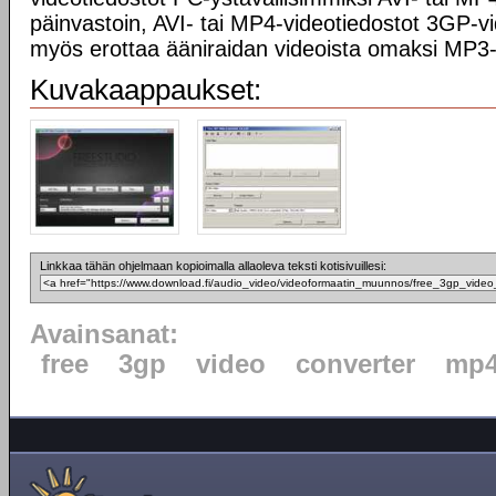
päinvastoin, AVI- tai MP4-videotiedostot 3GP-vi
myös erottaa ääniraidan videoista omaksi MP3-
Kuvakaappaukset:
Linkkaa tähän ohjelmaan kopioimalla allaoleva teksti kotisivuillesi:
Avainsanat:
free
3gp
video
converter
mp