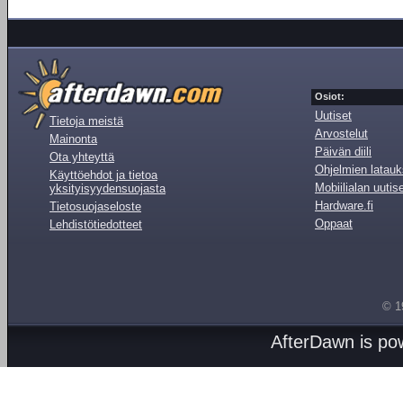
Osiot:
Uutiset
Tietoja meistä
Arvostelut
Mainonta
Päivän diili
Ota yhteyttä
Ohjelmien latauk
Käyttöehdot ja tietoa
Mobiilialan uutis
yksityisyydensuojasta
Hardware.fi
Tietosuojaseloste
Oppaat
Lehdistötiedotteet
© 1
AfterDawn is p