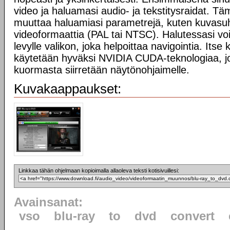
video ja haluamasi audio- ja tekstitysraidat. Tä
muuttaa haluamiasi parametrejä, kuten kuvasuhd
videoformaattia (PAL tai NTSC). Halutessasi vo
levylle valikon, joka helpoittaa navigointia. Its
käytetään hyväksi NVIDIA CUDA-teknologiaa, jo
kuormasta siirretään näytönohjaimelle.
Kuvakaappaukset:
Linkkaa tähän ohjelmaan kopioimalla allaoleva teksti kotisivuillesi:
Avainsanat:
vso
blu-ray
to
dvd
convert