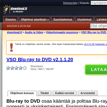
Rekisteröidy
|
Kirjaudu:
Etusivu
Ohjelmat alueittain
Suosituimmat
Uusimmat
Lähdek
8/9/2026 6:26:55 AM
download.fi
>
Audio ja Video
>
Videoformaatin muunnos
>
VSO Blu-ray to DVD 
Tämä on ohjelman vanha versio. Voit myös halutessasi ladata
v3.2.0.18 (viimeisin 
VSO Blu-ray to DVD v2.1.1.20
Shareware
LATA
Vista / Win7 / WinXP
Ohjelman kuvaus
Tiedot
Kaikki versiot
Arvostelut
Blu-ray to DVD
osaa kääntää ja polttaa Blu-ray
nopeasti ja yksinkertaisesti. Ensimmäisenä sinun