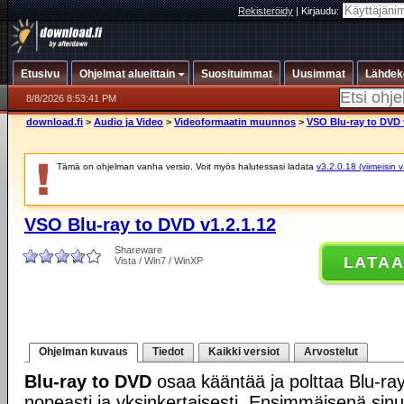
Rekisteröidy
|
Kirjaudu:
Etusivu
Ohjelmat alueittain
Suosituimmat
Uusimmat
Lähdek
8/8/2026 8:53:41 PM
download.fi
>
Audio ja Video
>
Videoformaatin muunnos
>
VSO Blu-ray to DVD 
Tämä on ohjelman vanha versio. Voit myös halutessasi ladata
v3.2.0.18 (viimeisin 
VSO Blu-ray to DVD v1.2.1.12
Shareware
LATA
Vista / Win7 / WinXP
Ohjelman kuvaus
Tiedot
Kaikki versiot
Arvostelut
Blu-ray to DVD
osaa kääntää ja polttaa Blu-ray
nopeasti ja yksinkertaisesti. Ensimmäisenä sinun