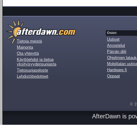
Osiot:
Uutiset
Tietoja meistä
Arvostelut
Mainonta
Päivän diili
Ota yhteyttä
Ohjelmien latauk
Käyttöehdot ja tietoa
Mobiilialan uutis
yksityisyydensuojasta
Hardware.fi
Tietosuojaseloste
Oppaat
Lehdistötiedotteet
© 1
AfterDawn is p