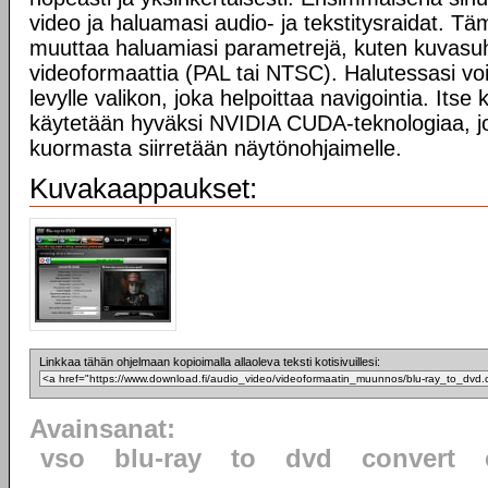
video ja haluamasi audio- ja tekstitysraidat. Tä
muuttaa haluamiasi parametrejä, kuten kuvasuhd
videoformaattia (PAL tai NTSC). Halutessasi vo
levylle valikon, joka helpoittaa navigointia. Its
käytetään hyväksi NVIDIA CUDA-teknologiaa, jo
kuormasta siirretään näytönohjaimelle.
Kuvakaappaukset:
Linkkaa tähän ohjelmaan kopioimalla allaoleva teksti kotisivuillesi:
Avainsanat:
vso
blu-ray
to
dvd
convert