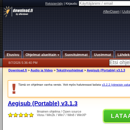
Rekisteröidy
|
Kirjaudu:
AfterDawn
|
Uuti
Etusivu
Ohjelmat alueittain
Suosituimmat
Uusimmat
Lähdek
8/7/2026 5:36:40 PM
Download.fi
>
Audio ja Video
>
Tekstitysohjelmat
>
Aegisub (Portable) v3.1.3
Tämä on ohjelman vanha versio. Voit myös halutessasi ladata
v3.2.2 (viimeisin vak
Aegisub (Portable) v3.1.3
Ilmainen ohjelma / Open source
LATA
Vista / Win2k / Win7 / Win8 / WinXP