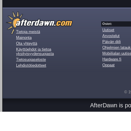
Osiot:
Uutiset
Tietoja meistä
Arvostelut
Mainonta
Päivän diili
Ota yhteyttä
Ohjelmien latauk
Käyttöehdot ja tietoa
Mobiilialan uutis
yksityisyydensuojasta
Hardware.fi
Tietosuojaseloste
Oppaat
Lehdistötiedotteet
© 1
AfterDawn is p