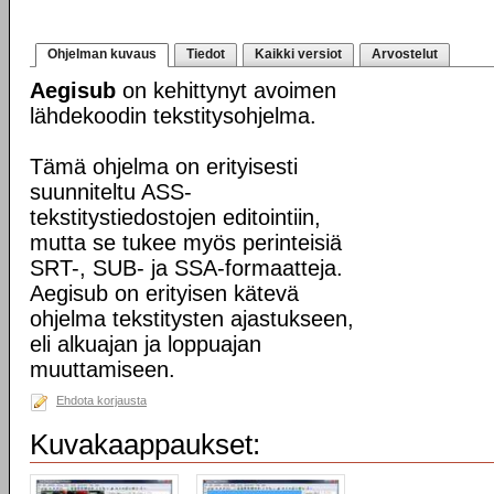
Ohjelman kuvaus
Tiedot
Kaikki versiot
Arvostelut
Aegisub
on kehittynyt avoimen
lähdekoodin tekstitysohjelma.
Tämä ohjelma on erityisesti
suunniteltu ASS-
tekstitystiedostojen editointiin,
mutta se tukee myös perinteisiä
SRT-, SUB- ja SSA-formaatteja.
Aegisub on erityisen kätevä
ohjelma tekstitysten ajastukseen,
eli alkuajan ja loppuajan
muuttamiseen.
Ehdota korjausta
Kuvakaappaukset: