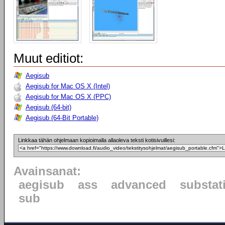
Muut editiot:
Aegisub
Aegisub for Mac OS X (Intel)
Aegisub for Mac OS X (PPC)
Aegisub (64-bit)
Aegisub (64-Bit Portable)
Linkkaa tähän ohjelmaan kopioimalla allaoleva teksti kotisivuillesi:
Avainsanat:
aegisub
ass
advanced
substat
sub