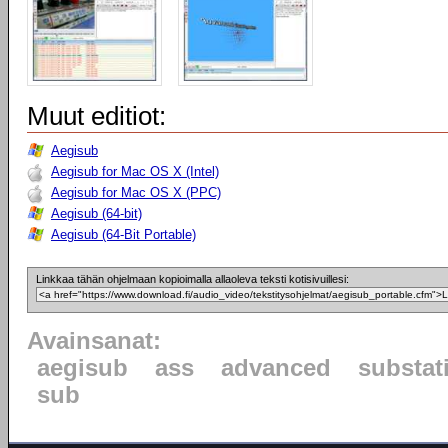
Muut editiot:
Aegisub
Aegisub for Mac OS X (Intel)
Aegisub for Mac OS X (PPC)
Aegisub (64-bit)
Aegisub (64-Bit Portable)
Linkkaa tähän ohjelmaan kopioimalla allaoleva teksti kotisivuillesi:
Avainsanat:
aegisub
ass
advanced
substat
sub