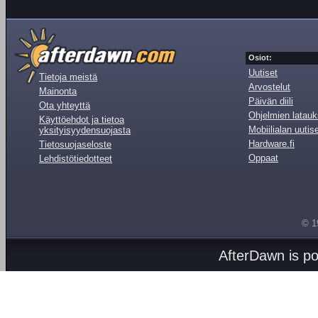
Osiot:
Uutiset
Tietoja meistä
Arvostelut
Mainonta
Päivän diili
Ota yhteyttä
Ohjelmien latauk
Käyttöehdot ja tietoa
Mobiilialan uutis
yksityisyydensuojasta
Hardware.fi
Tietosuojaseloste
Oppaat
Lehdistötiedotteet
© 1
AfterDawn is p