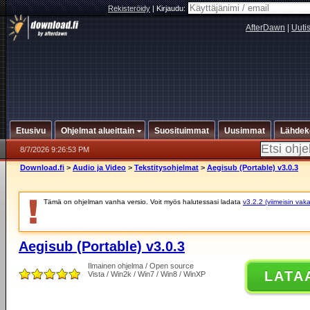
Rekisteröidy
|
Kirjaudu:
AfterDawn
|
Uuti
Etusivu
Ohjelmat alueittain
Suosituimmat
Uusimmat
Lähdek
8/7/2026 9:26:53 PM
Download.fi
>
Audio ja Video
>
Tekstitysohjelmat
>
Aegisub (Portable) v3.0.3
Tämä on ohjelman vanha versio. Voit myös halutessasi ladata
v3.2.2 (viimeisin vak
Aegisub (Portable) v3.0.3
Ilmainen ohjelma / Open source
LATA
Vista / Win2k / Win7 / Win8 / WinXP