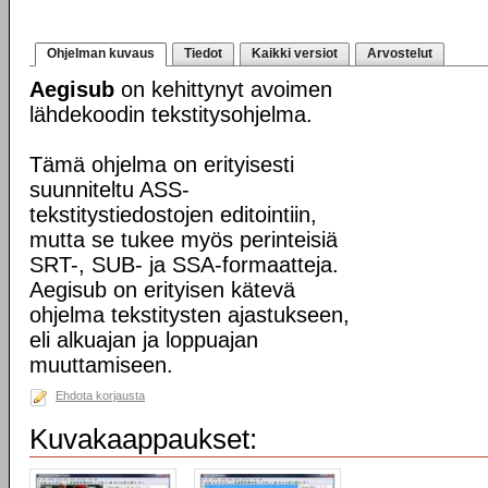
Ohjelman kuvaus
Tiedot
Kaikki versiot
Arvostelut
Aegisub
on kehittynyt avoimen
lähdekoodin tekstitysohjelma.
Tämä ohjelma on erityisesti
suunniteltu ASS-
tekstitystiedostojen editointiin,
mutta se tukee myös perinteisiä
SRT-, SUB- ja SSA-formaatteja.
Aegisub on erityisen kätevä
ohjelma tekstitysten ajastukseen,
eli alkuajan ja loppuajan
muuttamiseen.
Ehdota korjausta
Kuvakaappaukset: