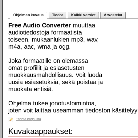
Ohjelman kuvaus
Tiedot
Kaikki versiot
Arvostelut
Free Audio Converter
muuttaa
audiotiedostoja formaatista
toiseen, mukaanlukien mp3, wav,
m4a, aac, wma ja ogg.
Joka formaatille on olemassa
omat profiilit ja esiasetusten
muokkausmahdollisuus. Voit luoda
uusia esiasetuksia, sekä poistaa ja
muokata entisiä.
Ohjelma tukee jonotustoimintoa,
joten voit laittaa useamman tiedoston käsittelyy
Ehdota korjausta
Kuvakaappaukset: