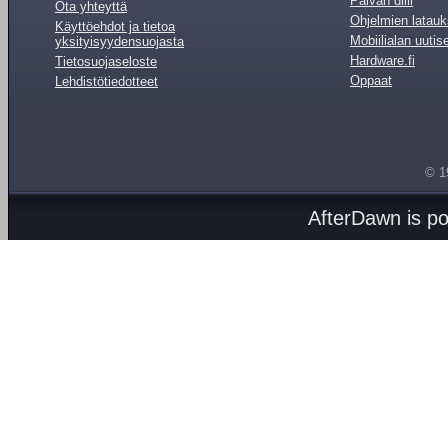
Päivän diili
Ota yhteyttä
Ohjelmien latauk
Käyttöehdot ja tietoa
Mobiilialan uutis
yksityisyydensuojasta
Hardware.fi
Tietosuojaseloste
Oppaat
Lehdistötiedotteet
© 1
AfterDawn is p