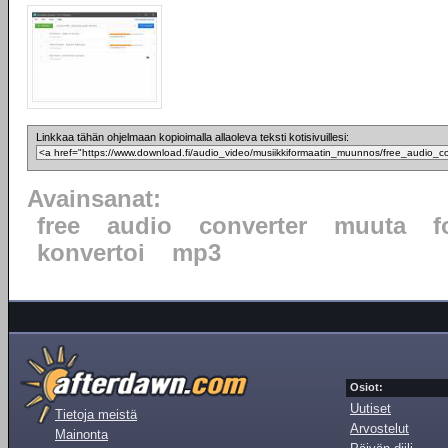
Linkkaa tähän ohjelmaan kopioimalla allaoleva teksti kotisivuillesi:
Avainsanat:
free
audio
converter
muuta
f
konvertoi
mp3
Osiot:
Uutiset
Tietoja meistä
Arvostelut
Mainonta