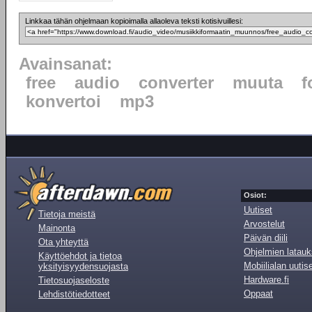
Linkkaa tähän ohjelmaan kopioimalla allaoleva teksti kotisivuillesi:
Avainsanat:
free
audio
converter
muuta
f
konvertoi
mp3
Osiot:
Uutiset
Tietoja meistä
Arvostelut
Mainonta
Päivän diili
Ota yhteyttä
Ohjelmien latauk
Käyttöehdot ja tietoa
Mobiilialan uutis
yksityisyydensuojasta
Hardware.fi
Tietosuojaseloste
Oppaat
Lehdistötiedotteet