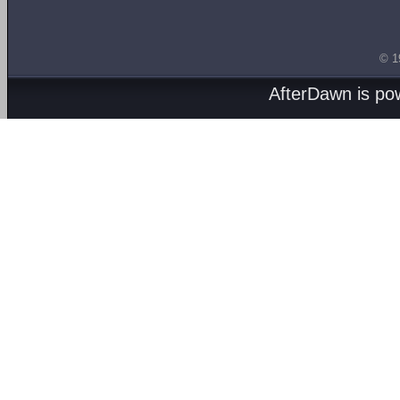
© 1
AfterDawn is p