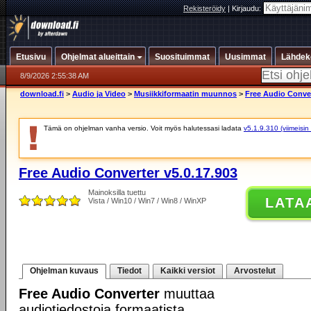
Rekisteröidy
|
Kirjaudu:
Etusivu
Ohjelmat alueittain
Suosituimmat
Uusimmat
Lähdek
8/9/2026 2:55:38 AM
download.fi
>
Audio ja Video
>
Musiikkiformaatin muunnos
>
Free Audio Conver
Tämä on ohjelman vanha versio. Voit myös halutessasi ladata
v5.1.9.310 (viimeisin
Free Audio Converter v5.0.17.903
Mainoksilla tuettu
LATA
Vista / Win10 / Win7 / Win8 / WinXP
Ohjelman kuvaus
Tiedot
Kaikki versiot
Arvostelut
Free Audio Converter
muuttaa
audiotiedostoja formaatista