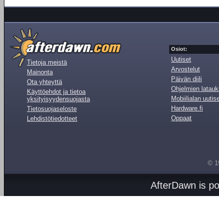
Osiot:
Uutiset
Tietoja meistä
Arvostelut
Mainonta
Päivän diili
Ota yhteyttä
Ohjelmien latauk
Käyttöehdot ja tietoa
Mobiilialan uutis
yksityisyydensuojasta
Hardware.fi
Tietosuojaseloste
Oppaat
Lehdistötiedotteet
© 1
AfterDawn is p