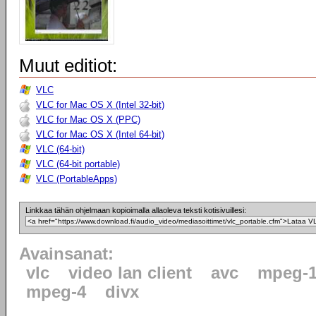
Muut editiot:
VLC
VLC for Mac OS X (Intel 32-bit)
VLC for Mac OS X (PPC)
VLC for Mac OS X (Intel 64-bit)
VLC (64-bit)
VLC (64-bit portable)
VLC (PortableApps)
Linkkaa tähän ohjelmaan kopioimalla allaoleva teksti kotisivuillesi:
Avainsanat:
vlc
video lan client
avc
mpeg-
mpeg-4
divx