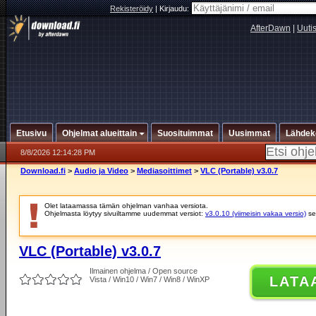
Rekisteröidy
|
Kirjaudu:
AfterDawn
|
Uuti
Etusivu
Ohjelmat alueittain
Suosituimmat
Uusimmat
Lähdek
8/8/2026 12:14:28 PM
Download.fi
>
Audio ja Video
>
Mediasoittimet
>
VLC (Portable) v3.0.7
Olet lataamassa tämän ohjelman vanhaa versiota.
Ohjelmasta löytyy sivuiltamme uudemmat versiot:
v3.0.10 (viimeisin vakaa versio)
se
VLC (Portable) v3.0.7
Ilmainen ohjelma / Open source
LATA
Vista / Win10 / Win7 / Win8 / WinXP