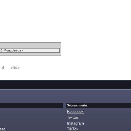
-4
divx
Seuraa meitä:
Facebook
Twitter
Instagram
set
TikTok