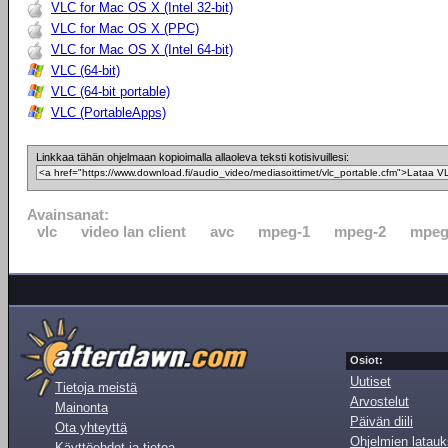
VLC for Mac OS X (Intel 32-bit)
VLC for Mac OS X (PPC)
VLC for Mac OS X (Intel 64-bit)
VLC (64-bit)
VLC (64-bit portable)
VLC (PortableApps)
Linkkaa tähän ohjelmaan kopioimalla allaoleva teksti kotisivuillesi:
Avainsanat:
vlc
video lan client
avc
mpeg-1
mpeg-2
mpeg
Osiot:
Uutiset
Tietoja meistä
Arvostelut
Mainonta
Päivän diili
Ota yhteyttä
Ohjelmien latauk
Käyttöehdot ja tietoa