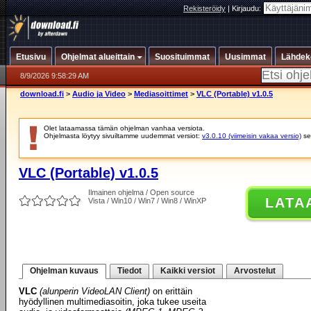
Rekisteröidy
|
Kirjaudu:
Etusivu
Ohjelmat alueittain
Suosituimmat
Uusimmat
Lähdek
8/9/2026 9:58:29 AM
download.fi
>
Audio ja Video
>
Mediasoittimet
>
VLC (Portable) v1.0.5
Olet lataamassa tämän ohjelman vanhaa versiota.
Ohjelmasta löytyy sivuiltamme uudemmat versiot:
v3.0.10 (viimeisin vakaa versio)
se
VLC (Portable) v1.0.5
Ilmainen ohjelma / Open source
LATA
Vista / Win10 / Win7 / Win8 / WinXP
Ohjelman kuvaus
Tiedot
Kaikki versiot
Arvostelut
VLC
(alunperin VideoLAN Client)
on erittäin
hyödyllinen multimediasoitin, joka tukee useita