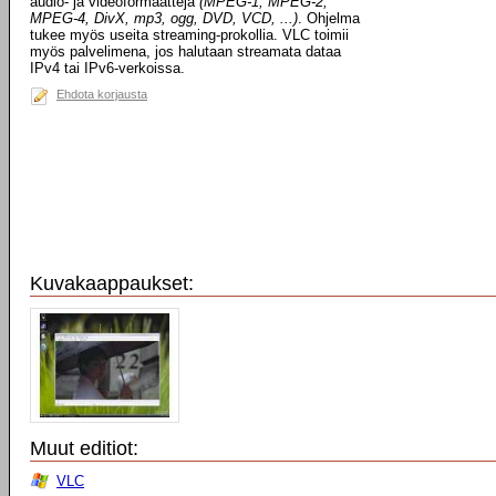
audio- ja videoformaatteja
(MPEG-1, MPEG-2,
MPEG-4, DivX, mp3, ogg, DVD, VCD, ...)
. Ohjelma
tukee myös useita streaming-prokollia. VLC toimii
myös palvelimena, jos halutaan streamata dataa
IPv4 tai IPv6-verkoissa.
Ehdota korjausta
Kuvakaappaukset:
Muut editiot:
VLC