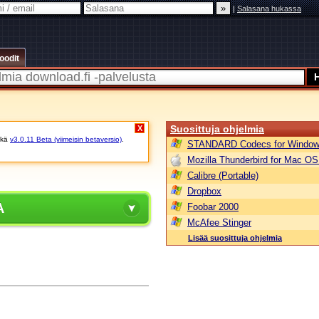
|
Salasana hukassa
oodit
Suosittuja ohjelmia
X
kä
v3.0.11 Beta (viimeisin betaversio)
.
STANDARD Codecs for Window
Mozilla Thunderbird for Mac OS
Calibre (Portable)
Dropbox
A
Foobar 2000
McAfee Stinger
Lisää suosittuja ohjelmia