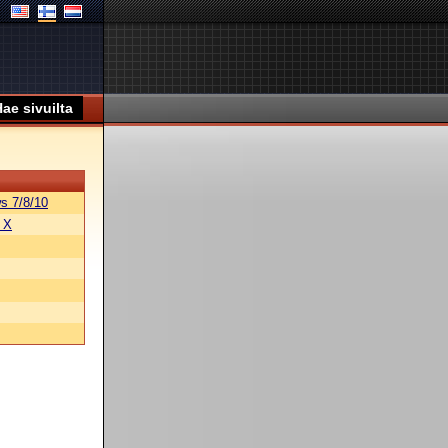
s 7/8/10
 X