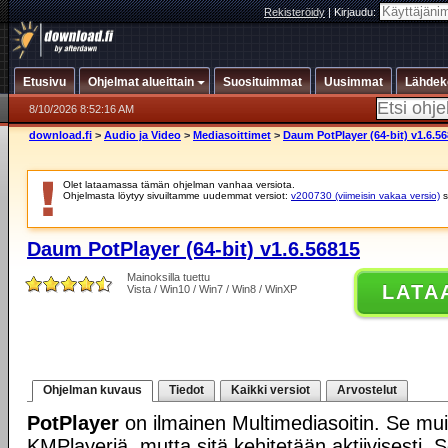
Rekisteröidy
|
Kirjaudu:
Etusivu
Ohjelmat alueittain
Suosituimmat
Uusimmat
Lähdek
8/10/2026 8:52:16 AM
download.fi
>
Audio ja Video
>
Mediasoittimet
>
Daum PotPlayer (64-bit) v1.6.5
Olet lataamassa tämän ohjelman vanhaa versiota.
Ohjelmasta löytyy sivuiltamme uudemmat versiot:
v200730 (viimeisin vakaa versio)
s
Daum PotPlayer (64-bit) v1.6.56815
Mainoksilla tuettu
LATA
Vista / Win10 / Win7 / Win8 / WinXP
Ohjelman kuvaus
Tiedot
Kaikki versiot
Arvostelut
PotPlayer
on ilmainen Multimediasoitin. Se mui
KMPlayeriä, mutta sitä kehitetään aktiivisesti. 