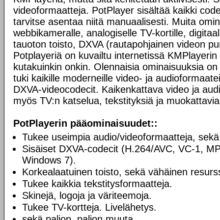
videoformaatteja. PotPlayer sisältää kaikki codec
tarvitse asentaa niitä manuaalisesti. Muita omi
webbikameralle, analogiselle TV-kortille, digitaali
tauoton toisto, DXVA (rautapohjainen videon pur
Potplayeriä on kuvailtu internetissä KMPlayerin 
kutakuinkin onkin. Olennaisia ominaisuuksia on 
tuki kaikille moderneille video- ja audioformaatei
DXVA-videocodecit. Kaikenkattava video ja audio
myös TV:n katselua, tekstityksiä ja muokattavia
PotPlayerin pääominaisuudet::
Tukee useimpia audio/videoformaatteja, sekä
Sisäiset DXVA-codecit (H.264/AVC, VC-1, M
Windows 7).
Korkealaatuinen toisto, sekä vähäinen resurss
Tukee kaikkia tekstitysformaatteja.
Skinejä, logoja ja väriteemoja.
Tukee TV-kortteja. Livelähetys.
sekä paljon, paljon muuta.