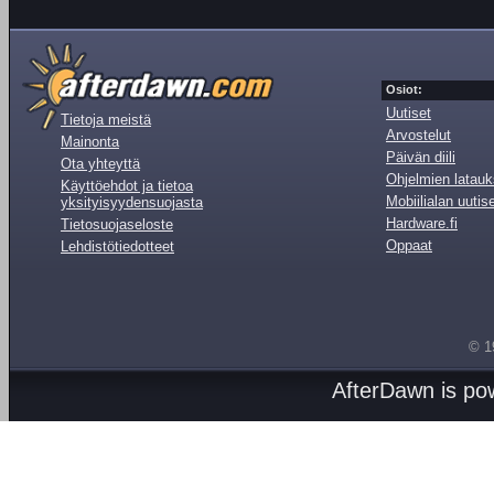
Osiot:
Uutiset
Tietoja meistä
Arvostelut
Mainonta
Päivän diili
Ota yhteyttä
Ohjelmien latauk
Käyttöehdot ja tietoa
Mobiilialan uutis
yksityisyydensuojasta
Hardware.fi
Tietosuojaseloste
Oppaat
Lehdistötiedotteet
© 1
AfterDawn is p