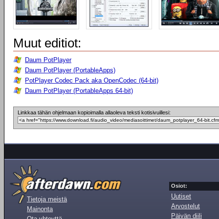
Muut editiot:
Daum PotPlayer
Daum PotPlayer (PortableApps)
PotPlayer Codec Pack aka OpenCodec (64-bit)
Daum PotPlayer (PortableApps 64-bit)
Linkkaa tähän ohjelmaan kopioimalla allaoleva teksti kotisivuillesi:
Osiot:
Uutiset
Tietoja meistä
Arvostelut
Mainonta
Päivän diili
Ota yhteyttä