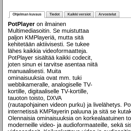
Ohjelman kuvaus
Tiedot
Kaikki versiot
Arvostelut
PotPlayer
on ilmainen
Multimediasoitin. Se muistuttaa
paljon KMPlayeriä, mutta sitä
kehitetään aktiivisesti. Se tukee
lähes kaikkia videoformaatteja.
PotPlayer sisältää kaikki codecit,
joten sinun ei tarvitse asentaa niitä
manuaalisesti. Muita
ominaisuuksia ovat mm. tuki
webbikameralle, analogiselle TV-
kortille, digitaaliselle TV-kortille,
tauoton toisto, DXVA
(rautapohjainen videon purku) ja livelähetys. Po
internetissä KMPlayerin paluuna ja sitä se kutak
Olennaisia ominaisuuksia on korkealaatuinen tois
moderneille video- ja audioformaateille, sekä s