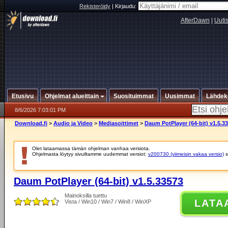
Rekisteröidy
|
Kirjaudu:
AfterDawn
|
Uuti
Etusivu
Ohjelmat alueittain
Suosituimmat
Uusimmat
Lähdek
8/6/2026 7:03:01 PM
Download.fi
>
Audio ja Video
>
Mediasoittimet
>
Daum PotPlayer (64-bit) v1.5.3
Olet lataamassa tämän ohjelman vanhaa versiota.
Ohjelmasta löytyy sivuiltamme uudemmat versiot:
v200730 (viimeisin vakaa versio)
s
Daum PotPlayer (64-bit) v1.5.33573
Mainoksilla tuettu
LATA
Vista / Win10 / Win7 / Win8 / WinXP