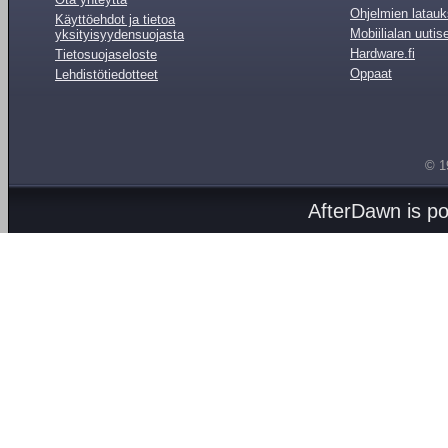
Ohjelmien latauk
Käyttöehdot ja tietoa
Mobiilialan uutis
yksityisyydensuojasta
Hardware.fi
Tietosuojaseloste
Oppaat
Lehdistötiedotteet
© 1
AfterDawn is p