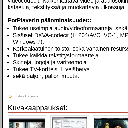
videocodecit. Kaikenkattava video ja audiosoiti
katselua, tekstityksiä ja muokattavia ulkoasuja.
PotPlayerin pääominaisuudet::
Tukee useimpia audio/videoformaatteja, sekä
Sisäiset DXVA-codecit (H.264/AVC, VC-1, M
Windows 7).
Korkealaatuinen toisto, sekä vähäinen resurss
Tukee kaikkia tekstitysformaatteja.
Skinejä, logoja ja väriteemoja.
Tukee TV-kortteja. Livelähetys.
sekä paljon, paljon muuta.
Ehdota korjausta
Kuvakaappaukset: