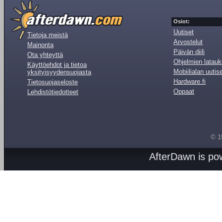
Osiot:
Uutiset
Tietoja meistä
Arvostelut
Mainonta
Päivän diili
Ota yhteyttä
Ohjelmien latauk
Käyttöehdot ja tietoa
Mobiilialan uutis
yksityisyydensuojasta
Hardware.fi
Tietosuojaseloste
Oppaat
Lehdistötiedotteet
© 1
AfterDawn is p