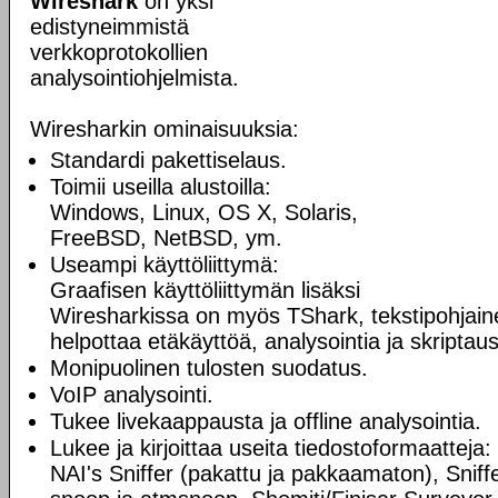
Wireshark
on yksi
edistyneimmistä
verkkoprotokollien
analysointiohjelmista.
Wiresharkin ominaisuuksia:
Standardi pakettiselaus.
Toimii useilla alustoilla:
Windows, Linux, OS X, Solaris,
FreeBSD, NetBSD, ym.
Useampi käyttöliittymä:
Graafisen käyttöliittymän lisäksi
Wiresharkissa on myös TShark, tekstipohjaine
helpottaa etäkäyttöä, analysointia ja skriptaus
Monipuolinen tulosten suodatus.
VoIP analysointi.
Tukee livekaappausta ja offline analysointia.
Lukee ja kirjoittaa useita tiedostoformaatteja
NAI's Sniffer (pakattu ja pakkaamaton), Sniff