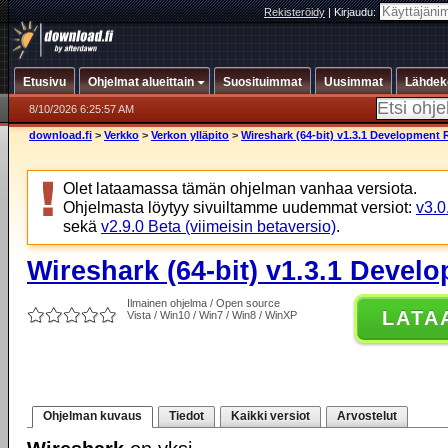
Rekisteröidy
|
Kirjaudu:
Etusivu
Ohjelmat alueittain
Suosituimmat
Uusimmat
Lähdek
8/10/2026 6:25:57 AM
download.fi
>
Verkko
>
Verkon ylläpito
>
Wireshark (64-bit) v1.3.1 Development 
Olet lataamassa tämän ohjelman vanhaa versiota.
Ohjelmasta löytyy sivuiltamme uudemmat versiot:
v3.0
sekä
v2.9.0 Beta (viimeisin betaversio)
.
Wireshark (64-bit) v1.3.1 Devel
Ilmainen ohjelma / Open source
LATA
Vista / Win10 / Win7 / Win8 / WinXP
Ohjelman kuvaus
Tiedot
Kaikki versiot
Arvostelut