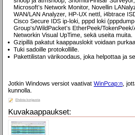
snoop ja atmsnoop, Shomiti/Finisar Surveyor, 
Microsoft's Network Monitor, Novellin LANa
WAN/LAN Analyzer, HP-UX nettl, i4btrace IS
Cisco Secure IDS ip-loki, pppd loki (pppdump
Group's/WildPacket's EtherPeek/TokenPeek/A
Networkin Visual UpTime, sekä useita muita.
Gzipillä pakatut kaappauslokit voidaan purkaa
Tuki sadoille protokollille.
Pakettilistan värikoodaus, joka helpottaa ja se
Jotkin Windows versiot vaativat
WinPcap:n
, jo
kunnolla.
Ehdota korjausta
Kuvakaappaukset: