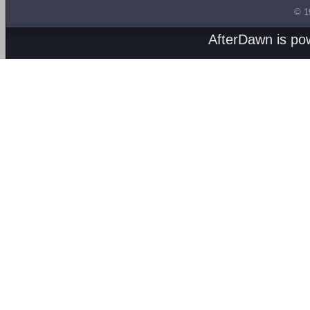
© 1
AfterDawn is p