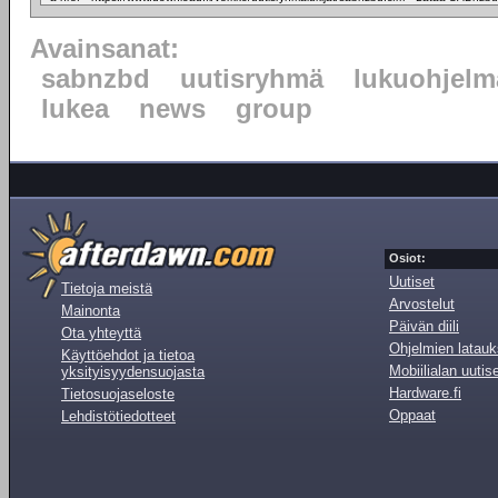
Avainsanat:
sabnzbd
uutisryhmä
lukuohjelm
lukea
news
group
Osiot:
Uutiset
Tietoja meistä
Arvostelut
Mainonta
Päivän diili
Ota yhteyttä
Ohjelmien latauk
Käyttöehdot ja tietoa
Mobiilialan uutis
yksityisyydensuojasta
Hardware.fi
Tietosuojaseloste
Oppaat
Lehdistötiedotteet