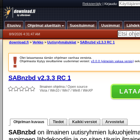
Rekisteröidy
|
Kirjaudu:
Etusivu
Ohjelmat alueittain
Suosituimmat
Uusimmat
Lähdek
8/9/2026 4:31:47 AM
download.fi
>
Verkko
>
Uutisryhmälukijat
>
SABnzbd v2.3.3 RC 1
Olet lataamassa tämän ohjelman vanhaa versiota.
Ohjelmasta löytyy sivuiltamme uudemmat versiot:
v3.0.0 (viimeisin vakaa versio)
se
SABnzbd v2.3.3 RC 1
Ilmainen ohjelma / Open source
LATA
Vista / Win10 / Win7 / Win8 / WinXP
Ohjelman kuvaus
Tiedot
Kaikki versiot
Arvostelut
SABnzbd
on ilmainen uutisryhmien lukuohjelm
avoimeen lähdekoodiin ja on siten täysin ilmain