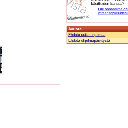
käsitteiden kanssa?
Lue oppaamme ohj
yhteensopivuudest
Avusta
Ehdota uutta ohjelmaa
Ehdota ohjelmapäivitystä