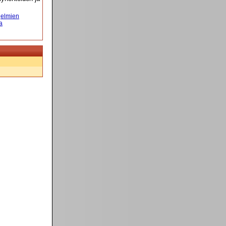
elmien
a