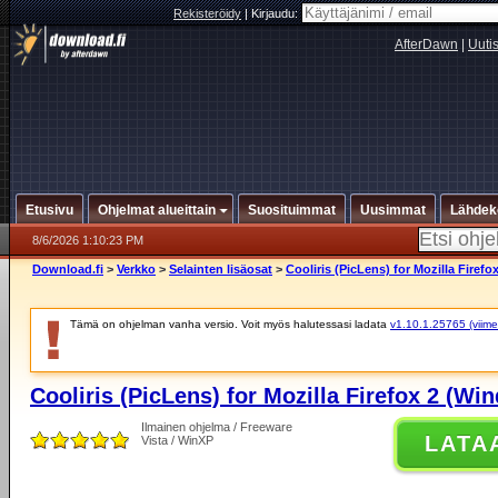
Rekisteröidy
|
Kirjaudu:
AfterDawn
|
Uuti
Etusivu
Ohjelmat alueittain
Suosituimmat
Uusimmat
Lähdek
8/6/2026 1:10:23 PM
Download.fi
>
Verkko
>
Selainten lisäosat
>
Cooliris (PicLens) for Mozilla Firef
Tämä on ohjelman vanha versio. Voit myös halutessasi ladata
v1.10.1.25765 (viime
Cooliris (PicLens) for Mozilla Firefox 2 (Wi
Ilmainen ohjelma / Freeware
LATA
Vista / WinXP