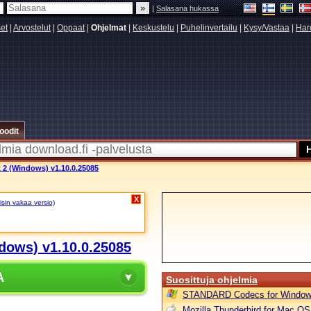
|
Salasana hukassa
set
|
Arvostelut
|
Oppaat
|
Ohjelmat
|
Keskustelu
|
Puhelinvertailu
|
Kysy/Vastaa
|
Har
oodit
ox 2 (Windows) v1.10.0.25085
X
isin vakaa versio)
ndows) v1.10.0.25085
A
Suosittuja ohjelmia
STANDARD Codecs for Window
Mozilla Thunderbird for Mac OS