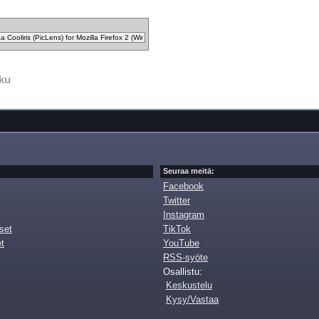
ku
Seuraa meitä:
Facebook
Twitter
Instagram
set
TikTok
et
YouTube
RSS-syöte
Osallistu:
Keskustelu
Kysy/Vastaa