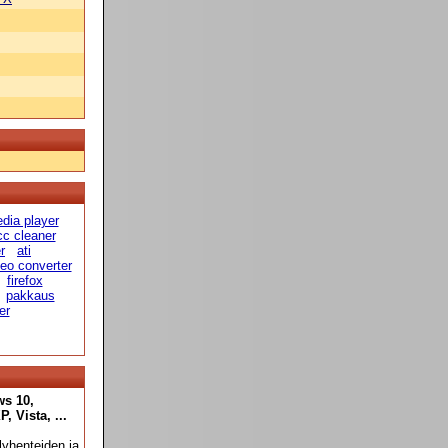
dia player
cc cleaner
r
ati
deo converter
firefox
pakkaus
er
ws 10,
 Vista, ...
yhenteiden ja