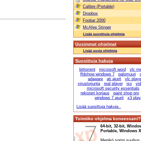
Calibre (Portable)
Dropbox
Foobar 2000
McAfee Stinger
Lisää suosittuja ohjelmia
Uusimmat ohjelmat
Lisää uusia ohjelmia
Suosittuja hakuja
bittorrent
microsoft word
vlc me
ffdshow windows 7
palomuuri
adaware
ati ajurit
vlc playe
virustorjunta
real player
iso
vi
microsoft security essentials
rekisteri korjaus
paint shop pro
windows 7 ajurit
x3 play
Lisää suosittuja hakuja..
Toimiiko ohjelma koneessani?
64-bit, 32-bit, Windo
Portable, Windows XP,
Menikö sormi suuhun l