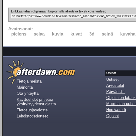
Linkkaa tähän ohjelmaan kopioimalla allaoleva teksti kotisivuillesi:
Avainsanat:
piclens
selaa
kuvia
kuvat
3d
seinä
kuvaha
Osiot:
Uutiset
Tietoja meistä
Arvostelut
Mainonta
Päivän diili
Ota yhteyttä
Ohjelmien latauk
Käyttöehdot ja tietoa
Mobiilialan uutis
yksityisyydensuojasta
Hardware.fi
Tietosuojaseloste
Oppaat
Lehdistötiedotteet