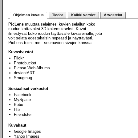
Ohjelman kuvaus
Tiedot
Kaikki versiot
Arvostelut
PicLens
muuttaa selaimesi kuvien selailun koko
ruudun kattavaksi 3D-kokemukseksi. Kuvat
ilmestyvät koko ruudun täyttävälle kuvaseinälle, jota
voit selata edestakaisin nopeasti ja näyttävästi.
PicLens toimii mm. seuraavien sivujen kanssa:
Kuvasivustot
Flickr
Photobucket
Picasa Web Albums
deviantART
Smugmug
Sosiaaliset verkostot
Facebook
MySpace
Bebo
Hi5
Friendster
Kuvahaut
Google Images
Yahoo Images