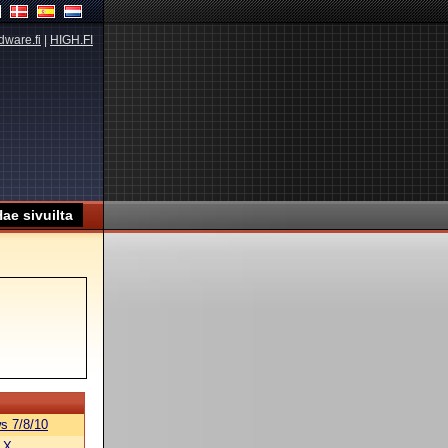
dware.fi
|
HIGH.FI
s 7/8/10
 X