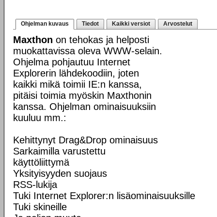
Ohjelman kuvaus
Tiedot
Kaikki versiot
Arvostelut
Maxthon
on tehokas ja helposti
muokattavissa oleva WWW-selain.
Ohjelma pohjautuu Internet
Explorerin lähdekoodiin, joten
kaikki mikä toimii IE:n kanssa,
pitäisi toimia myöskin Maxthonin
kanssa. Ohjelman ominaisuuksiin
kuuluu mm.:
Kehittynyt Drag&Drop ominaisuus
Sarkaimilla varustettu
käyttöliittymä
Yksityisyyden suojaus
RSS-lukija
Tuki Internet Explorer:n lisäominaisuuksille
Tuki skineille