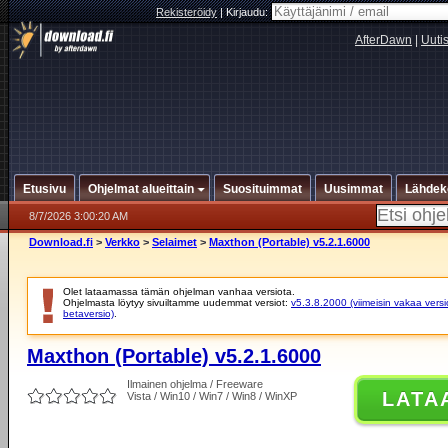
Rekisteröidy
|
Kirjaudu:
AfterDawn
|
Uuti
Etusivu
Ohjelmat alueittain
Suosituimmat
Uusimmat
Lähdek
8/7/2026 3:00:20 AM
Download.fi
>
Verkko
>
Selaimet
>
Maxthon (Portable) v5.2.1.6000
Olet lataamassa tämän ohjelman vanhaa versiota.
Ohjelmasta löytyy sivuiltamme uudemmat versiot:
v5.3.8.2000 (viimeisin vakaa versi
betaversio)
.
Maxthon (Portable) v5.2.1.6000
Ilmainen ohjelma / Freeware
LATA
Vista / Win10 / Win7 / Win8 / WinXP