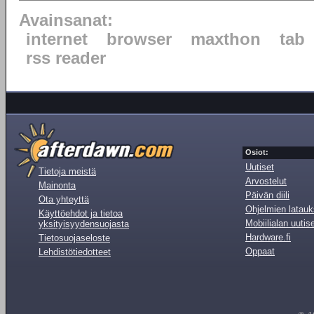
Avainsanat:
internet
browser
maxthon
tab
rss reader
Osiot:
Uutiset
Tietoja meistä
Arvostelut
Mainonta
Päivän diili
Ota yhteyttä
Ohjelmien latauk
Käyttöehdot ja tietoa
Mobiilialan uutis
yksityisyydensuojasta
Hardware.fi
Tietosuojaseloste
Oppaat
Lehdistötiedotteet