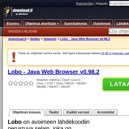
Rekisteröidy
|
Kirjaudu:
Etusivu
Ohjelmat alueittain
Suosituimmat
Uusimmat
Lähdek
8/9/2026 5:48:28 AM
download.fi
>
Verkko
>
Selaimet
>
Lobo - Java Web Browser v0.98.2
Tämä on ohjelman vanha versio. Voit myös halutessasi ladata
v0.98.4 (viimeisin va
Lobo - Java Web Browser v0.98.2
Ilmainen ohjelma / Open source
LATA
Linux / OSX / Vista / Win2k / Win98 /
WinME / WinNT / WinXP
Ohjelman kuvaus
Tiedot
Kaikki versiot
Arvostelut
Lobo
on avoimeen lähdekoodiin
perustuva selain, joka on