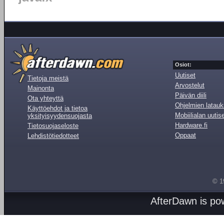
Osiot:
Uutiset
Tietoja meistä
Arvostelut
Mainonta
Päivän diili
Ota yhteyttä
Ohjelmien latauk
Käyttöehdot ja tietoa
Mobiilialan uutis
yksityisyydensuojasta
Hardware.fi
Tietosuojaseloste
Oppaat
Lehdistötiedotteet
© 1
AfterDawn is p