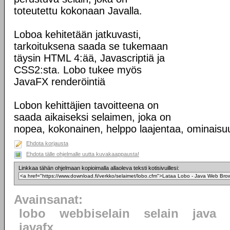
toteutettu kokonaan Javalla.
Loboa kehitetään jatkuvasti,
tarkoituksena saada se tukemaan
täysin HTML 4:ää, Javascriptiä ja
CSS2:sta. Lobo tukee myös
JavaFX renderöintiä
Lobon kehittäjien tavoitteena on
saada aikaiseksi selaimen, joka on
nopea, kokonainen, helppo laajentaa, ominaisuus
Ehdota korjausta
Ehdota tälle ohjelmalle uutta kuvakaappausta!
Linkkaa tähän ohjelmaan kopioimalla allaoleva teksti kotisivuillesi:
Avainsanat:
lobo
webbiselain
selain
java
javafx