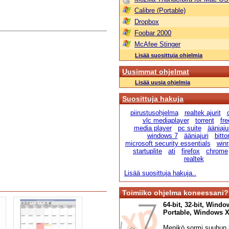
Calibre (Portable)
Dropbox
Foobar 2000
McAfee Stinger
Lisää suosittuja ohjelmia
Uusimmat ohjelmat
Lisää uusia ohjelmia
Suosittuja hakuja
piirustusohjelma
realtek ajurit
vlc mediaplayer
torrent
fr
media player
pc suite
ääniajur
windows 7
ääniajuri
bitto
microsoft security essentials
winr
startuplite
ati
firefox
chrome
realtek
Lisää suosittuja hakuja..
Toimiiko ohjelma koneessani?
64-bit, 32-bit, Windo
Portable, Windows XP,
Menikö sormi suuhun l