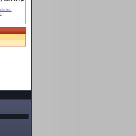
elmien
a