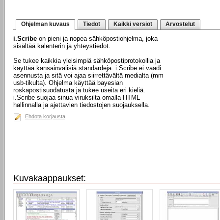
Ohjelman kuvaus
Tiedot
Kaikki versiot
Arvostelut
i.Scribe
on pieni ja nopea sähköpostiohjelma, joka
sisältää kalenterin ja yhteystiedot.
Se tukee kaikkia yleisimpiä sähköpostiprotokollia ja
käyttää kansainvälisiä standardeja. i.Scribe ei vaadi
asennusta ja sitä voi ajaa siirrettävältä medialta (mm
usb-tikulta). Ohjelma käyttää bayesian
roskapostisuodatusta ja tukee useita eri kieliä.
i.Scribe suojaa sinua viruksilta omalla HTML
hallinnalla ja ajettavien tiedostojen suojauksella.
Ehdota korjausta
Kuvakaappaukset: