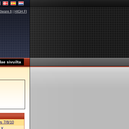
dware.fi
|
HIGH.FI
s 7/8/10
 X