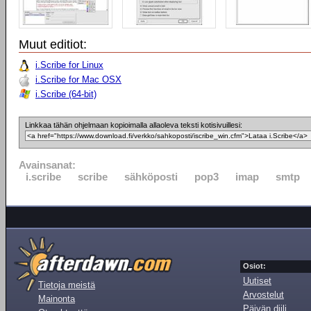
Muut editiot:
i.Scribe for Linux
i.Scribe for Mac OSX
i.Scribe (64-bit)
Linkkaa tähän ohjelmaan kopioimalla allaoleva teksti kotisivuillesi:
Avainsanat:
i.scribe
scribe
sähköposti
pop3
imap
smtp
Osiot:
Uutiset
Tietoja meistä
Arvostelut
Mainonta
Päivän diili