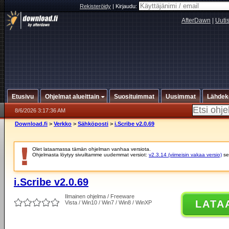
Rekisteröidy
|
Kirjaudu:
AfterDawn
|
Uuti
Etusivu
Ohjelmat alueittain
Suosituimmat
Uusimmat
Lähdek
8/6/2026 3:17:36 AM
Download.fi
>
Verkko
>
Sähköposti
>
i.Scribe v2.0.69
Olet lataamassa tämän ohjelman vanhaa versiota.
Ohjelmasta löytyy sivuiltamme uudemmat versiot:
v2.3.14 (viimeisin vakaa versio)
se
i.Scribe v2.0.69
Ilmainen ohjelma / Freeware
LATA
Vista / Win10 / Win7 / Win8 / WinXP