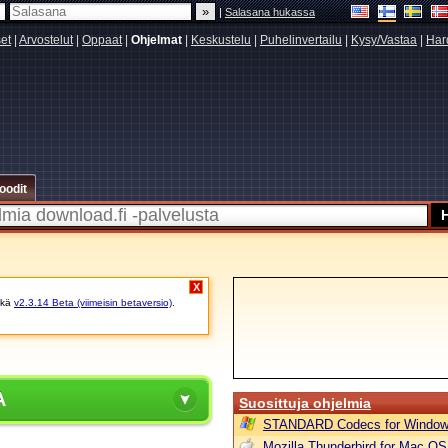
|
Salasana hukassa
set
|
Arvostelut
|
Oppaat
|
Ohjelmat
|
Keskustelu
|
Puhelinvertailu
|
Kysy/Vastaa
|
Har
oodit
X
kä
v2.3.14 Beta (viimeisin betaversio)
.
A
Suosittuja ohjelmia
STANDARD Codecs for Window
Mozilla Thunderbird for Mac OS