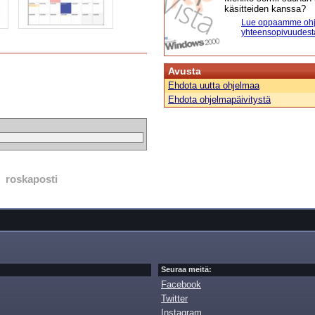
käsitteiden kanssa?
Lue oppaamme ohj
yhteensopivuudest
Avusta
Ehdota uutta ohjelmaa
Ehdota ohjelmapäivitystä
roskaposti
Seuraa meitä:
Facebook
Twitter
Instagram