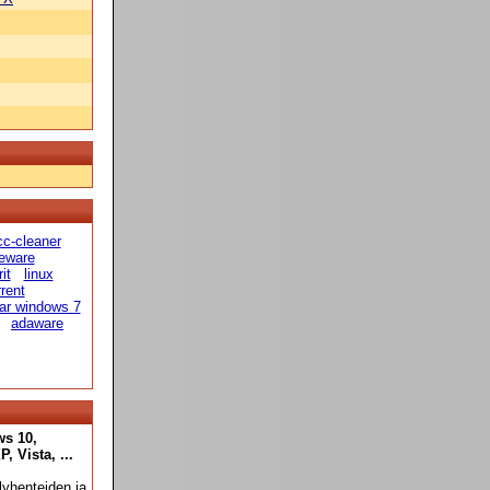
cc-cleaner
eeware
it
linux
rrent
ar windows 7
adaware
ws 10,
 Vista, ...
yhenteiden ja