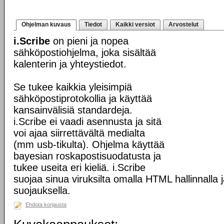
Ohjelman kuvaus
Tiedot
Kaikki versiot
Arvostelut
i.Scribe
on pieni ja nopea
sähköpostiohjelma, joka sisältää
kalenterin ja yhteystiedot.
Se tukee kaikkia yleisimpiä
sähköpostiprotokollia ja käyttää
kansainvälisiä standardeja.
i.Scribe ei vaadi asennusta ja sitä
voi ajaa siirrettävältä medialta
(mm usb-tikulta). Ohjelma käyttää
bayesian roskapostisuodatusta ja
tukee useita eri kieliä. i.Scribe
suojaa sinua viruksilta omalla HTML hallinnalla j
suojauksella.
Ehdota korjausta