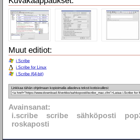
Kuvakaappaukset:
Muut editiot:
i.Scribe
i.Scribe for Linux
i.Scribe (64-bit)
Linkkaa tähän ohjelmaan kopioimalla allaoleva teksti kotisivuillesi:
Avainsanat:
i.scribe
scribe
sähköposti
pop
roskaposti