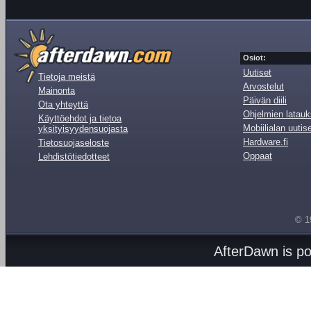
Osiot:
Uutiset
Tietoja meistä
Arvostelut
Mainonta
Päivän diili
Ota yhteyttä
Ohjelmien latauk
Käyttöehdot ja tietoa
Mobiilialan uutis
yksityisyydensuojasta
Hardware.fi
Tietosuojaseloste
Oppaat
Lehdistötiedotteet
© 1
AfterDawn is p