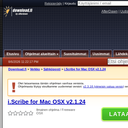
Rekisteröidy
|
Kirjaudu:
AfterDawn
|
Uuti
Etusivu
Ohjelmat alueittain
Suosituimmat
Uusimmat
Lähdek
8/6/2026 11:22:17 PM
Download.fi
>
Verkko
>
Sähköposti
>
i.Scribe for Mac OSX v2.1.24
Olet lataamassa tämän ohjelman vanhaa versiota.
Ohjelmasta löytyy sivuiltamme uudemmat versiot:
v2.3.16 (viimeisin vakaa versio)
se
i.Scribe for Mac OSX v2.1.24
Ilmainen ohjelma / Freeware
LATA
OSX