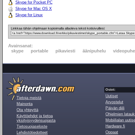
Skype for Pocket PC
Skype for Mac OS X
Skype for Linux
Linkkaa tähän ohjelmaan kopioimalla allaoleva teksti kotisivuillesi:
Avainsanat:
skype
portable
pikaviesti
äänipuhelu
videopuhe
Osiot:
Uutiset
Tietoja meistä
Arvostelut
Mainonta
Päivän diili
Ota yhteyttä
Ohjelmien latauk
Käyttöehdot ja tietoa
Mobiilialan uutis
yksityisyydensuojasta
Hardware.fi
Tietosuojaseloste
Oppaat
Lehdistötiedotteet