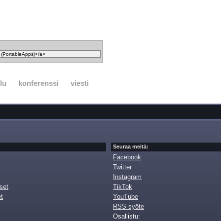
lu
konferenssi
viesti
Seuraa meitä:
Facebook
Twitter
Instagram
set
TikTok
et
YouTube
RSS-syöte
Osallistu: