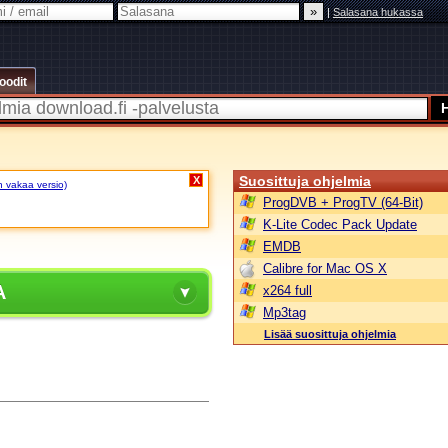
|
Salasana hukassa
oodit
Suosittuja ohjelmia
X
n vakaa versio)
ProgDVB + ProgTV (64-Bit)
K-Lite Codec Pack Update
EMDB
Calibre for Mac OS X
A
x264 full
Mp3tag
Lisää suosittuja ohjelmia