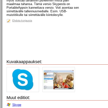
myös soittaa tavallisiin puhelimiin mistä päin
maailmaa tahansa. Tämä versio Skypestä on
PortableAppsin kannettava versio. Voit asentaa sen
siirrettävälle tallennusmedialle. Esim. USB-
muistitikulle tai siirrettävälle kiintolevylle.
Ehdota korjausta
Kuvakaappaukset:
Muut editiot:
Skype