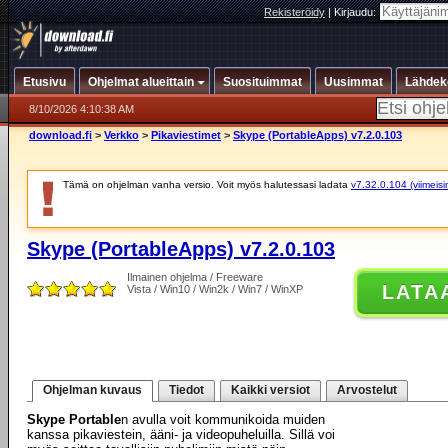
Rekisteröidy
|
Kirjaudu:
Etusivu
Ohjelmat alueittain
Suosituimmat
Uusimmat
Lähdek
8/10/2026 4:10:38 AM
download.fi
>
Verkko
>
Pikaviestimet
>
Skype (PortableApps) v7.2.0.103
Tämä on ohjelman vanha versio. Voit myös halutessasi ladata
v7.32.0.104 (viimeisi
Skype (PortableApps) v7.2.0.103
Ilmainen ohjelma / Freeware
LATA
Vista / Win10 / Win2k / Win7 / WinXP
Ohjelman kuvaus
Tiedot
Kaikki versiot
Arvostelut
Skype Portable
n avulla voit kommunikoida muiden
kanssa pikaviestein, ääni- ja videopuheluilla. Sillä voi