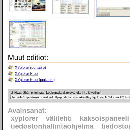
Muut editiot:
XYplorer (portable)
XYplorer Free
XYplorer Free (portable)
Linkkaa tähän ohjelmaan kopioimalla allaoleva teksti kotisivuillesi:
Avainsanat:
xyplorer
välilehti
kaksoispaneeli
tiedostonhallintaohjelma
tiedosto