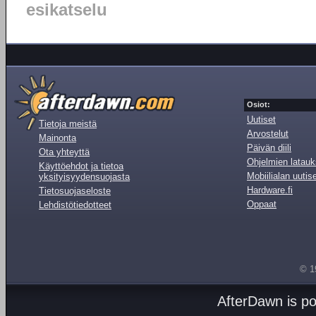
esikatselu
Osiot:
Uutiset
Tietoja meistä
Arvostelut
Mainonta
Päivän diili
Ota yhteyttä
Ohjelmien latauk
Käyttöehdot ja tietoa
Mobiilialan uutis
yksityisyydensuojasta
Hardware.fi
Tietosuojaseloste
Oppaat
Lehdistötiedotteet
© 1
AfterDawn is p