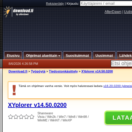
Rekisteröidy
|
Kirjaudu:
AfterDawn
|
Uuti
Etusivu
Ohjelmat alueittain
Suosituimmat
Uusimmat
Lähdek
8/6/2026 4:26:58 PM
Download.fi
>
Työpöytä
>
Tiedostonkäsittely
>
XYplorer v14.50.0200
Tämä on ohjelman vanha versio. Voit myös halutessasi ladata
v16.20.0200 (viimeis
XYplorer v14.50.0200
Shareware
LATA
Vista / Win2k / Win7 / Win8 / Win98 /
WinME / WinNT / WinXP