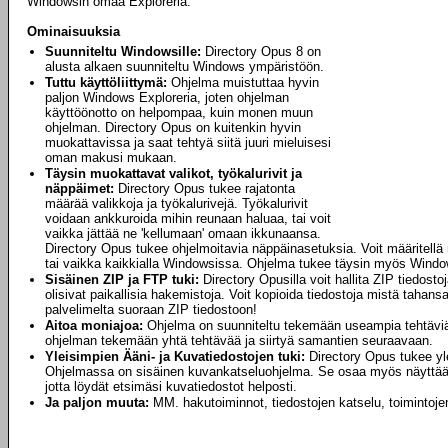
Windowsin omaa Exploreria.
Ominaisuuksia
Suunniteltu Windowsille:
Directory Opus 8 on
alusta alkaen suunniteltu Windows ympäristöön.
Tuttu käyttöliittymä:
Ohjelma muistuttaa hyvin
paljon Windows Exploreria, joten ohjelman
käyttöönotto on helpompaa, kuin monen muun
ohjelman. Directory Opus on kuitenkin hyvin
muokattavissa ja saat tehtyä siitä juuri mieluisesi
oman makusi mukaan.
Täysin muokattavat valikot, työkalurivit ja
näppäimet:
Directory Opus tukee rajatonta
määrää valikkoja ja työkalurivejä. Työkalurivit
voidaan ankkuroida mihin reunaan haluaa, tai voit
vaikka jättää ne 'kellumaan' omaan ikkunaansa.
Directory Opus tukee ohjelmoitavia näppäinasetuksia. Voit määritellä
tai vaikka kaikkialla Windowsissa. Ohjelma tukee täysin myös Wind
Sisäinen ZIP ja FTP tuki:
Directory Opusilla voit hallita ZIP tiedosto
olisivat paikallisia hakemistoja. Voit kopioida tiedostoja mistä taha
palvelimelta suoraan ZIP tiedostoon!
Aitoa moniajoa:
Ohjelma on suunniteltu tekemään useampia tehtäviä y
ohjelman tekemään yhtä tehtävää ja siirtyä samantien seuraavaan.
Yleisimpien Ääni- ja Kuvatiedostojen tuki:
Directory Opus tukee yle
Ohjelmassa on sisäinen kuvankatseluohjelma. Se osaa myös näyttää 
jotta löydät etsimäsi kuvatiedostot helposti.
Ja paljon muuta:
MM. hakutoiminnot, tiedostojen katselu, toimintoje