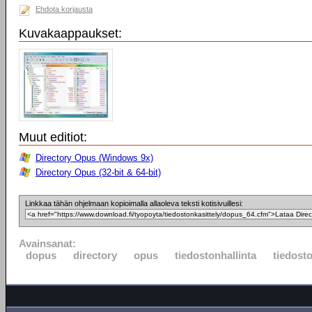
Ehdota korjausta
Kuvakaappaukset:
Muut editiot:
Directory Opus (Windows 9x)
Directory Opus (32-bit & 64-bit)
Linkkaa tähän ohjelmaan kopioimalla allaoleva teksti kotisivuillesi:
Avainsanat:
dopus
directory
opus
tiedostonhallinta
tiedosto