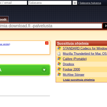
|
Salasana hukassa
oodit
Suosittuja ohjelmia
X
aa versio)
STANDARD Codecs for Window
Mozilla Thunderbird for Mac OS
Calibre (Portable)
Dropbox
A
Foobar 2000
McAfee Stinger
Lisää suosittuja ohjelmia