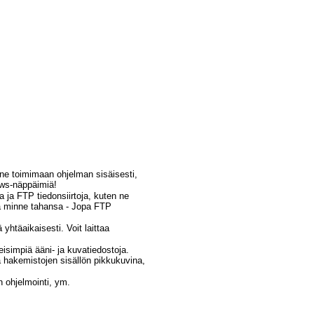
 ne toimimaan ohjelman sisäisesti,
ows-näppäimiä!
ja ja FTP tiedonsiirtoja, kuten ne
nsa minne tahansa - Jopa FTP
htäaikaisesti. Voit laittaa
isimpiä ääni- ja kuvatiedostoja.
hakemistojen sisällön pikkukuvina,
n ohjelmointi, ym.