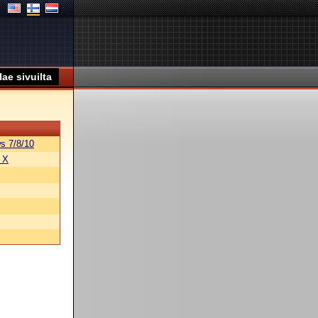
s 7/8/10
 X