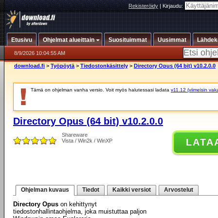
Rekisteröidy
|
Kirjaudu:
Etusivu
Ohjelmat alueittain
Suosituimmat
Uusimmat
Lähdek
8/9/2026 10:04:55 AM
download.fi
>
Työpöytä
>
Tiedostonkäsittely
>
Directory Opus (64 bit) v10.2.0.0
Tämä on ohjelman vanha versio. Voit myös halutessasi ladata
v11.12 (viimeisin vak
Directory Opus (64 bit) v10.2.0.0
Shareware
LATA
Vista / Win2k / WinXP
Ohjelman kuvaus
Tiedot
Kaikki versiot
Arvostelut
Directory Opus
on kehittynyt
tiedostonhallintaohjelma, joka muistuttaa paljon