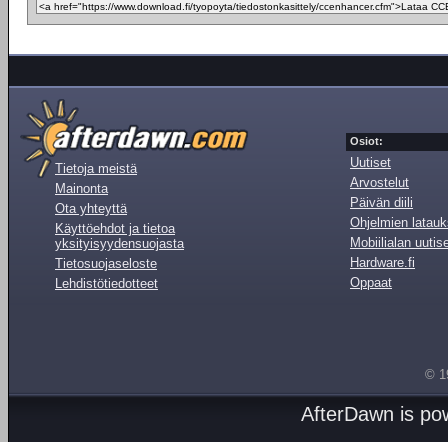
Osiot:
Uutiset
Tietoja meistä
Arvostelut
Mainonta
Päivän diili
Ota yhteyttä
Ohjelmien latauk
Käyttöehdot ja tietoa
Mobiilialan uutis
yksityisyydensuojasta
Hardware.fi
Tietosuojaseloste
Oppaat
Lehdistötiedotteet
© 1
AfterDawn is p