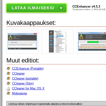
CCEnhancer v4.5.3
LATAA ILMAISEKSI
Tiedoston koko: 1 004,24 kB
Kuvakaappaukset:
Muut editiot:
CCEnhancer (Portable)
CCleaner
CCleaner (portable)
CCleaner (Slim)
CCleaner for Mac OS X
Mobogenie
Linkkaa tähän ohjelmaan kopioimalla allaoleva teksti kotisivuillesi: