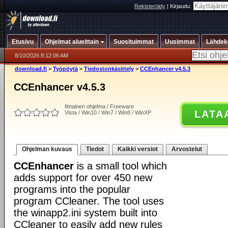
Rekisteröidy
|
Kirjaudu:
Etusivu
Ohjelmat alueittain
Suosituimmat
Uusimmat
Lähdek
8/10/2026 8:12:06 AM
download.fi
>
Työpöytä
>
Tiedostonkäsittely
>
CCEnhancer v4.5.3
CCEnhancer v4.5.3
Ilmainen ohjelma / Freeware
LATA
Vista / Win10 / Win7 / Win8 / WinXP
Ohjelman kuvaus
Tiedot
Kaikki versiot
Arvostelut
CCEnhancer
is a small tool which
adds support for over 450 new
programs into the popular
program CCleaner. The tool uses
the winapp2.ini system built into
CCleaner to easily add new rules