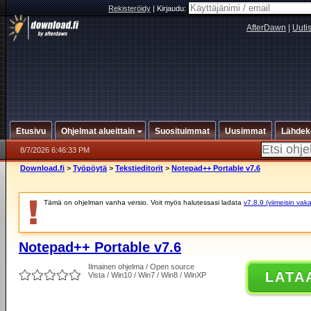
Rekisteröidy
|
Kirjaudu:
AfterDawn
|
Uuti
Etusivu
Ohjelmat alueittain
Suosituimmat
Uusimmat
Lähdek
8/7/2026 6:46:33 PM
Download.fi
>
Työpöytä
>
Tekstieditorit
>
Notepad++ Portable v7.6
Tämä on ohjelman vanha versio. Voit myös halutessasi ladata
v7.8.9 (viimeisin vak
Notepad++ Portable v7.6
Ilmainen ohjelma / Open source
LATA
Vista / Win10 / Win7 / Win8 / WinXP