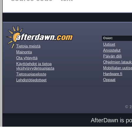
Osiot:
Uutiset
Tietoja meistä
Arvostelut
Mainonta
Päivän diili
Ota yhteyttä
Ohjelmien latauk
Käyttöehdot ja tietoa
Mobiilialan uutis
yksityisyydensuojasta
Hardware.fi
Tietosuojaseloste
Oppaat
Lehdistötiedotteet
© 1
AfterDawn is p