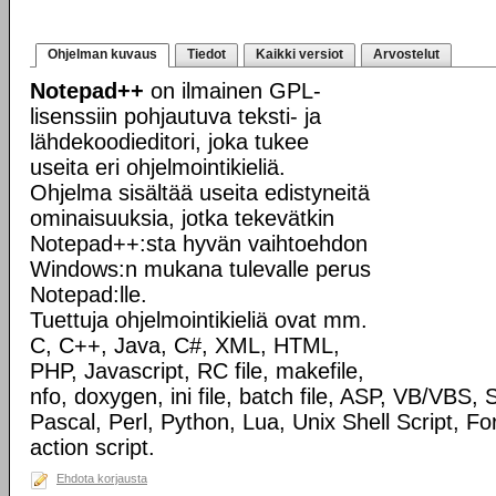
Ohjelman kuvaus
Tiedot
Kaikki versiot
Arvostelut
Notepad++
on ilmainen GPL-
lisenssiin pohjautuva teksti- ja
lähdekoodieditori, joka tukee
useita eri ohjelmointikieliä.
Ohjelma sisältää useita edistyneitä
ominaisuuksia, jotka tekevätkin
Notepad++:sta hyvän vaihtoehdon
Windows:n mukana tulevalle perus
Notepad:lle.
Tuettuja ohjelmointikieliä ovat mm.
C, C++, Java, C#, XML, HTML,
PHP, Javascript, RC file, makefile,
nfo, doxygen, ini file, batch file, ASP, VB/VBS
Pascal, Perl, Python, Lua, Unix Shell Script, Fo
action script.
Ehdota korjausta