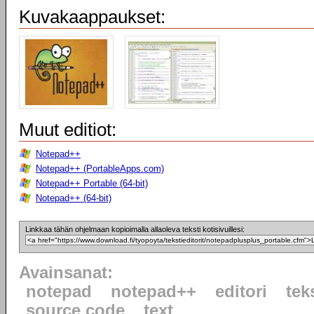
Kuvakaappaukset:
Muut editiot:
Notepad++
Notepad++ (PortableApps.com)
Notepad++ Portable (64-bit)
Notepad++ (64-bit)
Linkkaa tähän ohjelmaan kopioimalla allaoleva teksti kotisivuillesi:
Avainsanat:
notepad
notepad++
editori
tek
source code
text