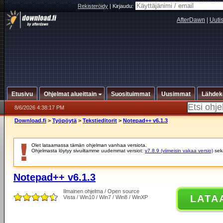
Rekisteröidy
|
Kirjaudu:
AfterDawn
|
Uuti
Etusivu
Ohjelmat alueittain
Suosituimmat
Uusimmat
Lähdek
8/6/2026 4:38:17 PM
Download.fi
>
Työpöytä
>
Tekstieditorit
>
Notepad++ v6.1.3
Olet lataamassa tämän ohjelman vanhaa versiota.
Ohjelmasta löytyy sivuiltamme uudemmat versiot:
v7.8.9 (viimeisin vakaa versio)
se
Notepad++ v6.1.3
Ilmainen ohjelma / Open source
LATA
Vista / Win10 / Win7 / Win8 / WinXP