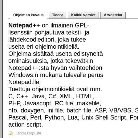
Ohjelman kuvaus
Tiedot
Kaikki versiot
Arvostelut
Notepad++
on ilmainen GPL-
lisenssiin pohjautuva teksti- ja
lähdekoodieditori, joka tukee
useita eri ohjelmointikieliä.
Ohjelma sisältää useita edistyneitä
ominaisuuksia, jotka tekevätkin
Notepad++:sta hyvän vaihtoehdon
Windows:n mukana tulevalle perus
Notepad:lle.
Tuettuja ohjelmointikieliä ovat mm.
C, C++, Java, C#, XML, HTML,
PHP, Javascript, RC file, makefile,
nfo, doxygen, ini file, batch file, ASP, VB/VBS
Pascal, Perl, Python, Lua, Unix Shell Script, Fo
action script.
Ehdota korjausta