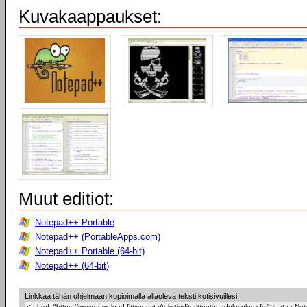
Kuvakaappaukset:
Muut editiot:
Notepad++ Portable
Notepad++ (PortableApps.com)
Notepad++ Portable (64-bit)
Notepad++ (64-bit)
Linkkaa tähän ohjelmaan kopioimalla allaoleva teksti kotisivuillesi: