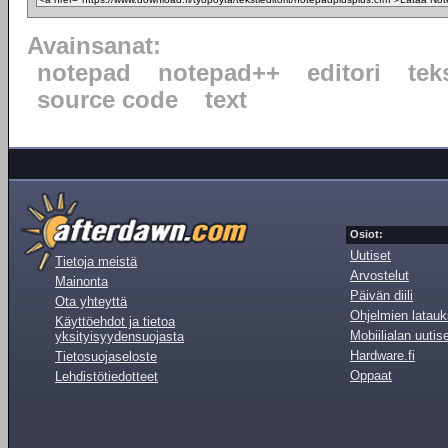
Avainsanat:
notepad
notepad++
editori
tek
source code
text
Osiot:
Uutiset
Tietoja meistä
Arvostelut
Mainonta
Päivän diili
Ota yhteyttä
Ohjelmien latauk
Käyttöehdot ja tietoa
Mobiilialan uutis
yksityisyydensuojasta
Hardware.fi
Tietosuojaseloste
Oppaat
Lehdistötiedotteet