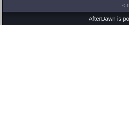
© 1
AfterDawn is p