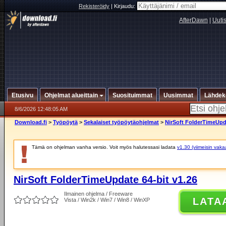
Rekisteröidy
|
Kirjaudu:
AfterDawn
|
Uuti
Etusivu
Ohjelmat alueittain
Suosituimmat
Uusimmat
Lähdek
8/6/2026 12:48:05 AM
Download.fi
>
Työpöytä
>
Sekalaiset työpöytäohjelmat
>
NirSoft FolderTimeUpda
Tämä on ohjelman vanha versio. Voit myös halutessasi ladata
v1.30 (viimeisin vaka
NirSoft FolderTimeUpdate 64-bit v1.26
Ilmainen ohjelma / Freeware
LATA
Vista / Win2k / Win7 / Win8 / WinXP