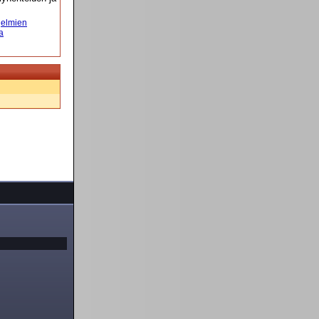
elmien
a