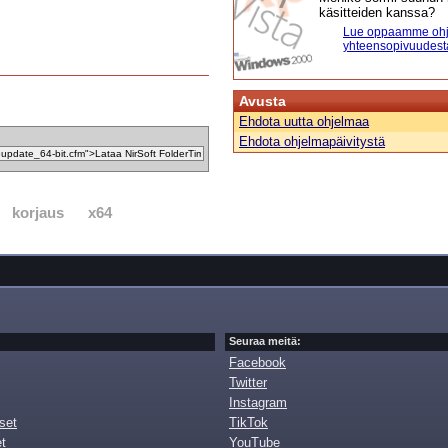
käsitteiden kanssa?
Lue oppaamme ohj
yhteensopivuudest
Avusta
Ehdota uutta ohjelmaa
Ehdota ohjelmapäivitystä
korjaus
x64
Seuraa meitä:
Facebook
Twitter
Instagram
set
TikTok
et
YouTube