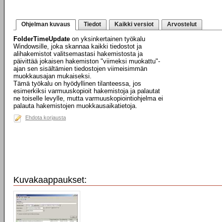
Ohjelman kuvaus
Tiedot
Kaikki versiot
Arvostelut
FolderTimeUpdate
on yksinkertainen työkalu
Windowsille, joka skannaa kaikki tiedostot ja
alihakemistot valitsemastasi hakemistosta ja
päivittää jokaisen hakemiston "viimeksi muokattu"-
ajan sen sisältämien tiedostojen viimeisimmän
muokkausajan mukaiseksi.
Tämä työkalu on hyödyllinen tilanteessa, jos
esimerkiksi varmuuskopioit hakemistoja ja palautat
ne toiselle levylle, mutta varmuuskopiointiohjelma ei
palauta hakemistojen muokkausaikatietoja.
Ehdota korjausta
Kuvakaappaukset: