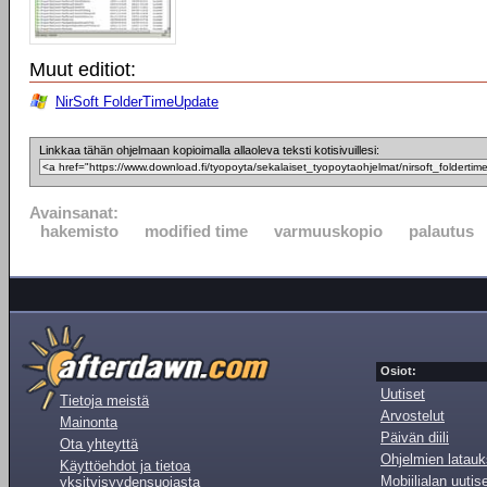
Muut editiot:
NirSoft FolderTimeUpdate
Linkkaa tähän ohjelmaan kopioimalla allaoleva teksti kotisivuillesi:
Avainsanat:
hakemisto
modified time
varmuuskopio
palautus
Osiot:
Uutiset
Tietoja meistä
Arvostelut
Mainonta
Päivän diili
Ota yhteyttä
Ohjelmien latauk
Käyttöehdot ja tietoa
Mobiilialan uutis
yksityisyydensuojasta