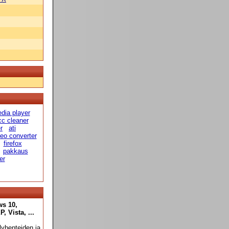
dia player
cc cleaner
r
ati
deo converter
firefox
pakkaus
er
ws 10,
 Vista, ...
yhenteiden ja