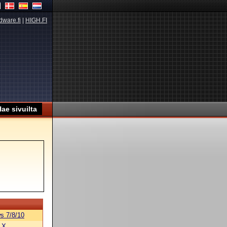
dware.fi
|
HIGH.FI
s 7/8/10
 X