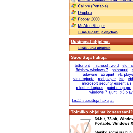
Calibre (Portable)
Dropbox
Foobar 2000
McAfee Stinger
Lisää suosittuja ohjelmia
Uusimmat ohjelmat
Lisää uusia ohjelmia
Suosittuja hakuja
bittorrent
microsoft word
vlc me
ffdshow windows 7
palomuuri
adaware
ati ajurit
vlc playe
virustorjunta
real player
iso
vi
microsoft security essentials
rekisteri korjaus
paint shop pro
windows 7 ajurit
x3 play
Lisää suosittuja hakuja..
Toimiiko ohjelma koneessani?
64-bit, 32-bit, Windo
Portable, Windows XP,
Menikö sormi suuhun l