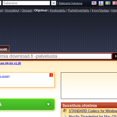
|
Salasana hukassa
set
|
Arvostelut
|
Oppaat
|
Ohjelmat
|
Keskustelu
|
Puhelinvertailu
|
Kysy/Vastaa
|
Har
oodit
te 64-bit v1.26
X
a versio)
A
Suosittuja ohjelmia
STANDARD Codecs for Window
Mozilla Thunderbird for Mac OS