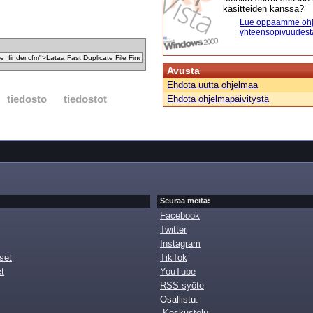
käsitteiden kanssa?
Lue oppaamme ohj
yhteensopivuudest
Avusta
Ehdota uutta ohjelmaa
tiedosto
tiedostot
Ehdota ohjelmapäivitystä
Seuraa meitä:
Facebook
Twitter
Instagram
set
TikTok
et
YouTube
RSS-syöte
Osallistu:
Keskustelu