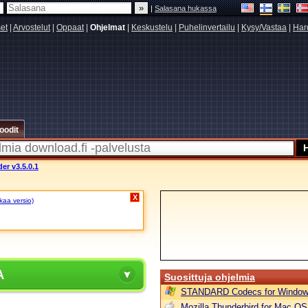
|
Salasana hukassa
set
|
Arvostelut
|
Oppaat
|
Ohjelmat
|
Keskustelu
|
Puhelinvertailu
|
Kysy/Vastaa
|
Har
oodit
der v3.5.0.1
X
akaa versio)
A
Suosittuja ohjelmia
STANDARD Codecs for Window
Mozilla Thunderbird for Mac OS