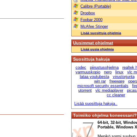
Calibre (Portable)
Dropbox
Foobar 2000
McAfee Stinger
Lisää suosittuja ohjelmia
Uusimmat ohjelmat
Lisää uusia ohjelmia
Suosittuja hakuja
codec
piirustusohjelma
realtek
varmuuskopio
nero
linux
vlc m
lataa youtubesta
virustorjunta
win rar
freeware
oper
microsoft security essentials
fir
utorrent
vlc mediaplayer
picas
cc cleaner
Lisää suosittuja hakuja..
Toimiiko ohjelma koneessani?
64-bit, 32-bit, Windo
Portable, Windows XP,
Menikö sormi suuhun l