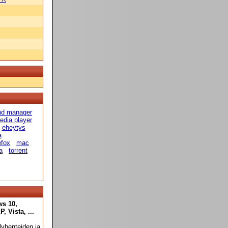
 hd manager
edia player
eheytys
a
efox
mac
a
torrent
ws 10,
 Vista, ...
yhenteiden ja