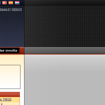
dware.fi
|
HIGH.FI
s 7/8/10
 X