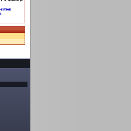
elmien
a