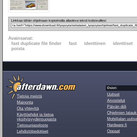
Linkkaa tähän ohjelmaan kopioimalla allaoleva teksti kotisivuillesi:
Avainsanat:
fast duplicate file finder
fast
identtinen
identtiset
poista
Osiot:
Uutiset
Tietoja meistä
Arvostelut
Mainonta
Päivän diili
Ota yhteyttä
Ohjelmien latauk
Käyttöehdot ja tietoa
Mobiilialan uutis
yksityisyydensuojasta
Hardware.fi
Tietosuojaseloste
Oppaat
Lehdistötiedotteet