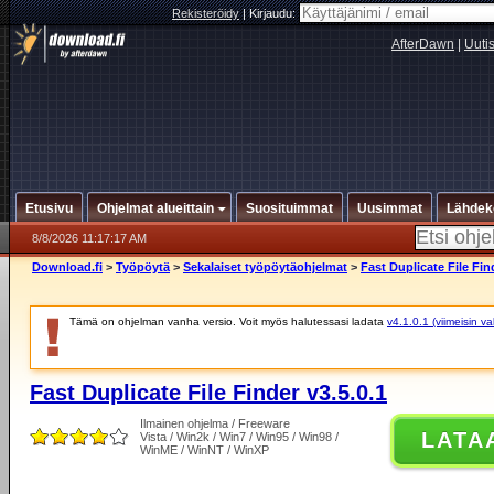
Rekisteröidy
|
Kirjaudu:
AfterDawn
|
Uuti
Etusivu
Ohjelmat alueittain
Suosituimmat
Uusimmat
Lähdek
8/8/2026 11:17:17 AM
Download.fi
>
Työpöytä
>
Sekalaiset työpöytäohjelmat
>
Fast Duplicate File Fin
Tämä on ohjelman vanha versio. Voit myös halutessasi ladata
v4.1.0.1 (viimeisin v
Fast Duplicate File Finder v3.5.0.1
Ilmainen ohjelma / Freeware
LATA
Vista / Win2k / Win7 / Win95 / Win98 /
WinME / WinNT / WinXP