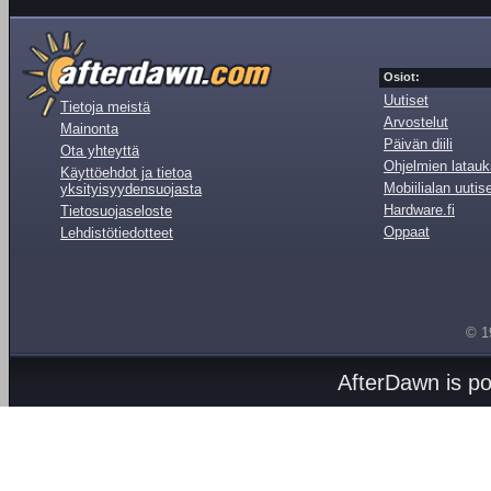
Osiot:
Uutiset
Tietoja meistä
Arvostelut
Mainonta
Päivän diili
Ota yhteyttä
Ohjelmien latauk
Käyttöehdot ja tietoa
Mobiilialan uutis
yksityisyydensuojasta
Hardware.fi
Tietosuojaseloste
Oppaat
Lehdistötiedotteet
© 1
AfterDawn is p