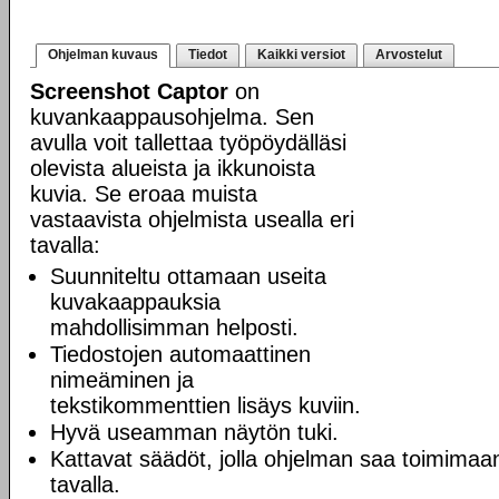
Ohjelman kuvaus
Tiedot
Kaikki versiot
Arvostelut
Screenshot Captor
on
kuvankaappausohjelma. Sen
avulla voit tallettaa työpöydälläsi
olevista alueista ja ikkunoista
kuvia. Se eroaa muista
vastaavista ohjelmista usealla eri
tavalla:
Suunniteltu ottamaan useita
kuvakaappauksia
mahdollisimman helposti.
Tiedostojen automaattinen
nimeäminen ja
tekstikommenttien lisäys kuviin.
Hyvä useamman näytön tuki.
Kattavat säädöt, jolla ohjelman saa toimimaan
tavalla.