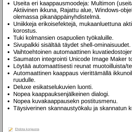
Useita eri kaappausmoodeja: Multimon (useita
Aktiivinen ikkuna, Rajattu alue, Windows-objek
olemassa pikanäppäinyhdistelmä.
Uniikkeja erikoisefektejä, mukaanluettuna akt
korostus.
Tuki kolmansien osapuolien työkaluille.
Sivupalkki sisältää täydet shell-ominaisuudet.
Vaihtoehtoinen automaattinen kuvatiedostojen 
Saumaton integrointi Unicode Image Maker to
Löytää automaattisesti reunat muotoilluista/t
Automaattinen kaappaus vierittämällä ikkunoil
ruudulle.
Deluxe esikatselukuvien luonti.
Nopea kaappauksenjälkeinen dialogi.
Nopea kuvakaappausekn postitusmenu.
Täysiverinen skannaustyökalu ja skannatun k
Ehdota korjausta