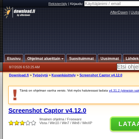
Rekisteröidy
|
Kirjaudu:
AfterDawn
|
Uuti
Etusivu
Ohjelmat alueittain
Suosituimmat
Uusimmat
Lähdek
8/7/2026 6:53:25 AM
Download.fi
>
Työpöytä
>
Kuvankäsittely
>
Screenshot Captor v4.12.0
Tämä on ohjelman vanha versio. Voit myös halutessasi ladata
v4.31.2 (viimeisin va
Screenshot Captor v4.12.0
Ilmainen ohjelma / Freeware
LATA
Vista / Win10 / Win7 / Win8 / WinXP