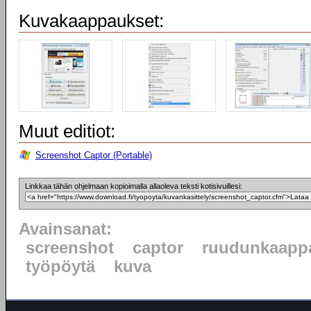
Kuvakaappaukset:
Muut editiot:
Screenshot Captor (Portable)
Linkkaa tähän ohjelmaan kopioimalla allaoleva teksti kotisivuillesi:
Avainsanat:
screenshot
captor
ruudunkaapp
työpöytä
kuva