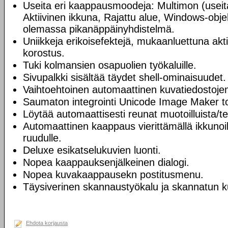
Useita eri kaappausmoodeja: Multimon (useita
Aktiivinen ikkuna, Rajattu alue, Windows-objek
olemassa pikanäppäinyhdistelmä.
Uniikkeja erikoisefektejä, mukaanluettuna akt
korostus.
Tuki kolmansien osapuolien työkaluille.
Sivupalkki sisältää täydet shell-ominaisuudet.
Vaihtoehtoinen automaattinen kuvatiedostojen 
Saumaton integrointi Unicode Image Maker to
Löytää automaattisesti reunat muotoilluista/t
Automaattinen kaappaus vierittämällä ikkunoil
ruudulle.
Deluxe esikatselukuvien luonti.
Nopea kaappauksenjälkeinen dialogi.
Nopea kuvakaappausekn postitusmenu.
Täysiverinen skannaustyökalu ja skannatun k
Ehdota korjausta