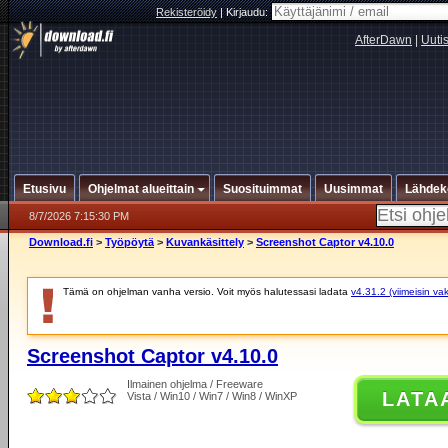
Rekisteröidy
|
Kirjaudu:
AfterDawn
|
Uuti
Etusivu
Ohjelmat alueittain
Suosituimmat
Uusimmat
Lähdek
8/7/2026 7:15:30 PM
Download.fi
>
Työpöytä
>
Kuvankäsittely
>
Screenshot Captor v4.10.0
Tämä on ohjelman vanha versio. Voit myös halutessasi ladata
v4.31.2 (viimeisin va
Screenshot Captor v4.10.0
Ilmainen ohjelma / Freeware
LATA
Vista / Win10 / Win7 / Win8 / WinXP