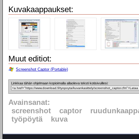
Kuvakaappaukset:
Muut editiot:
Screenshot Captor (Portable)
Linkkaa tähän ohjelmaan kopioimalla allaoleva teksti kotisivuillesi:
Avainsanat:
screenshot
captor
ruudunkaapp
työpöytä
kuva