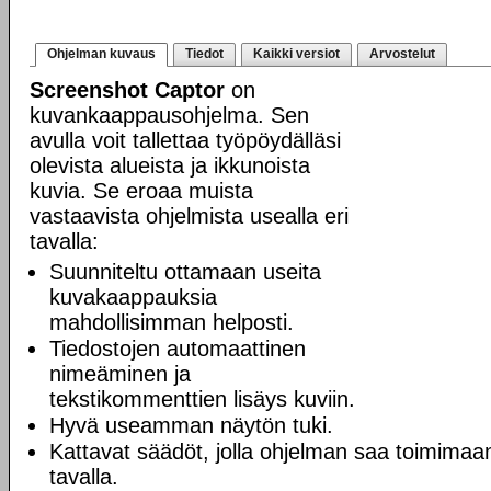
Ohjelman kuvaus
Tiedot
Kaikki versiot
Arvostelut
Screenshot Captor
on
kuvankaappausohjelma. Sen
avulla voit tallettaa työpöydälläsi
olevista alueista ja ikkunoista
kuvia. Se eroaa muista
vastaavista ohjelmista usealla eri
tavalla:
Suunniteltu ottamaan useita
kuvakaappauksia
mahdollisimman helposti.
Tiedostojen automaattinen
nimeäminen ja
tekstikommenttien lisäys kuviin.
Hyvä useamman näytön tuki.
Kattavat säädöt, jolla ohjelman saa toimimaan
tavalla.