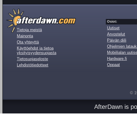
Osiot:
Uutiset
Tietoja meistä
Arvostelut
Mainonta
Päivän diili
Ota yhteyttä
Ohjelmien latauk
Käyttöehdot ja tietoa
Mobiilialan uutis
yksityisyydensuojasta
Hardware.fi
Tietosuojaseloste
Oppaat
Lehdistötiedotteet
© 1
AfterDawn is p