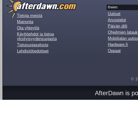
Osiot:
Uutiset
Tietoja meistä
Arvostelut
Mainonta
Päivän diili
Ota yhteyttä
Ohjelmien latauk
Käyttöehdot ja tietoa
Mobiilialan uutis
yksityisyydensuojasta
Hardware.fi
Tietosuojaseloste
Oppaat
Lehdistötiedotteet
© 1
AfterDawn is p