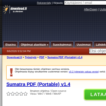
Rekisteröidy
|
Kirjaudu:
AfterDawn
|
Uuti
Etusivu
Ohjelmat alueittain
Suosituimmat
Uusimmat
Lähdek
8/6/2026 9:52:04 PM
Download.fi
>
Työpöytä
>
PDF
>
Sumatra PDF (Portable) v1.4
Olet lataamassa tämän ohjelman vanhaa versiota.
Ohjelmasta löytyy sivuiltamme uudemmat versiot:
v3.2 (viimeisin vakaa versio)
sekä
Sumatra PDF (Portable) v1.4
Ilmainen ohjelma / Open source
LATA
Vista / Win7 / Win8 / WinXP