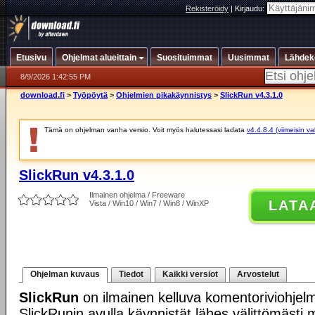
Rekisteröidy
|
Kirjaudu:
Etusivu
Ohjelmat alueittain
Suosituimmat
Uusimmat
Lähdek
8/9/2026 1:42:55 PM
download.fi
>
Työpöytä
>
Ohjelmien pikakäynnistys
>
SlickRun v4.3.1.0
Tämä on ohjelman vanha versio. Voit myös halutessasi ladata
v4.4.8.4 (viimeisin v
SlickRun v4.3.1.0
Ilmainen ohjelma / Freeware
LATA
Vista / Win10 / Win7 / Win8 / WinXP
Ohjelman kuvaus
Tiedot
Kaikki versiot
Arvostelut
SlickRun
on ilmainen kelluva komentoriviohjel
SlickRunin avulla käynnistät lähes välittömästi