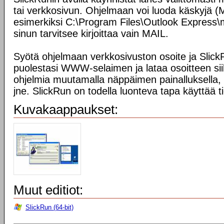
tai verkkosivun. Ohjelmaan voi luoda käskyjä (
esimerkiksi C:\Program Files\Outlook Express\
sinun tarvitsee kirjoittaa vain MAIL.
Syötä ohjelmaan verkkosivuston osoite ja Slic
puolestasi WWW-selaimen ja lataa osoitteen sii
ohjelmia muutamalla näppäimen painalluksella, k
jne. SlickRun on todella luonteva tapa käyttää t
Kuvakaappaukset:
Muut editiot:
SlickRun (64-bit)