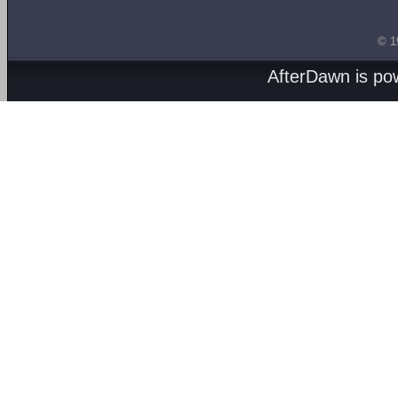
© 1
AfterDawn is p