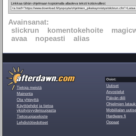
Linkkaa tähän ohjelmaan kopioimalla allaoleva teksti kotisivuillesi:
Avainsanat:
slickrun
komentokehoite
magic
avaa
nopeasti
alias
Osiot:
Uutiset
Tietoja meistä
Arvostelut
Mainonta
Päivän diili
Ota yhteyttä
Ohjelmien latauk
Käyttöehdot ja tietoa
Mobiilialan uutis
yksityisyydensuojasta
Hardware.fi
Tietosuojaseloste
Oppaat
Lehdistötiedotteet