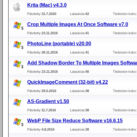
Krita (Mac) v4.3.0
Päivitetty:
31.7.2020
Latauksia:
42
Tiedoston koko:
Crop Multiple Images At Once Software v7.0
Päivitetty:
23.11.2016
Latauksia:
41
Tiedoston koko:
PhotoLine (portable) v20.00
Päivitetty:
28.11.2016
Latauksia:
41
Tiedoston koko:
Add Shadow Border To Multiple Images Softwar
Päivitetty:
23.11.2016
Latauksia:
40
Tiedoston koko:
QuickImageComment (32-bit) v4.22
Päivitetty:
29.5.2016
Latauksia:
38
Tiedoston koko:
AS-Gradient v1.50
Päivitetty:
11.7.2016
Latauksia:
38
Tiedoston koko:
WebP File Size Reduce Software v16.6.15
Päivitetty:
4.8.2016
Latauksia:
38
Tiedoston koko: