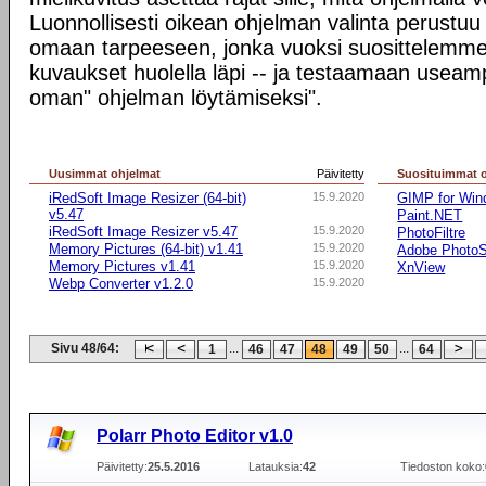
Luonnollisesti oikean ohjelman valinta perustuu p
omaan tarpeeseen, jonka vuoksi suosittelemme
kuvaukset huolella läpi -- ja testaamaan useam
oman" ohjelman löytämiseksi".
Uusimmat ohjelmat
Päivitetty
Suosituimmat 
iRedSoft Image Resizer (64-bit)
15.9.2020
GIMP for Wind
v5.47
Paint.NET
iRedSoft Image Resizer v5.47
15.9.2020
PhotoFiltre
Memory Pictures (64-bit) v1.41
15.9.2020
Adobe Photo
Memory Pictures v1.41
15.9.2020
XnView
Webp Converter v1.2.0
15.9.2020
Sivu 48/64:
...
...
1
46
47
48
49
50
64
Polarr Photo Editor v1.0
Päivitetty:
25.5.2016
Latauksia:
42
Tiedoston koko: