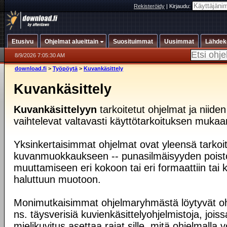
Rekisteröidy
|
Kirjaudu:
Etusivu
Ohjelmat alueittain
Suosituimmat
Uusimmat
Lähdek
8/9/2026 7:05:30 AM
download.fi
>
Työpöytä
>
Kuvankäsittely
Kuvankäsittely
Kuvankäsittelyyn
tarkoitetut ohjelmat ja niide
vaihtelevat valtavasti käyttötarkoituksen mukaa
Yksinkertaisimmat ohjelmat ovat yleensä tarkoit
kuvanmuokkaukseen -- punasilmäisyyden poist
muuttamiseen eri kokoon tai eri formaattiin tai
haluttuun muotoon.
Monimutkaisimmat ohjelmaryhmästä löytyvät oh
ns. täysverisiä kuvienkäsittelyohjelmistoja, jois
mielikuvitus asettaa rajat sille, mitä ohjelmalla