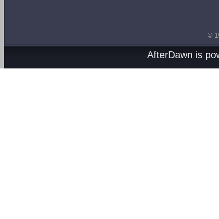
© 1
AfterDawn is p