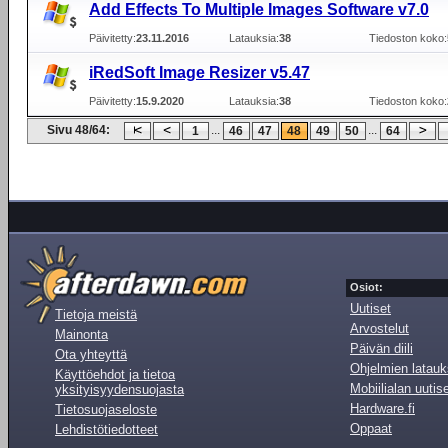
Add Effects To Multiple Images Software v7.0
Päivitetty:
23.11.2016
Latauksia:
38
Tiedoston koko:
iRedSoft Image Resizer v5.47
Päivitetty:
15.9.2020
Latauksia:
38
Tiedoston koko:
Sivu 48/64:
...
...
1
46
47
48
49
50
64
Osiot:
Uutiset
Tietoja meistä
Arvostelut
Mainonta
Päivän diili
Ota yhteyttä
Ohjelmien latauk
Käyttöehdot ja tietoa
Mobiilialan uutis
yksityisyydensuojasta
Hardware.fi
Tietosuojaseloste
Oppaat
Lehdistötiedotteet